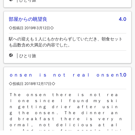
部屋からの眺望良
4.0
◇投稿日 2019年3月12日◇
駅への迎えも１人にもかかわらずしていただき、朝食セット
も品数含め大満足の内容でした。
|
ひとり旅
ｏｎｓｅｎ ｉｓ ｎｏｔ ｒｅａｌ ｏｎｓｅｎ
1.0
◇投稿日 2018年12月17日◇
Ｔｈｅ ｏｎｓｅｎ ｔｈｅｒｅ ｉｓ ｎｏｔ ｒｅａ
ｌ ｏｎｅ ｓｉｎｃｅ Ｉ ｆｏｕｎｄ ｍｙ ｓｋｉ
ｎ ｇｅｔｔｉｎｇ ｄｒｉｅｒ ａｆｔｅｒ ｕｓｉｎ
ｇ ｔｈｅ ｏｎｓｅｎ． Ｔｈｅ ｄｉｎｎｅｒ ａｎ
ｄ ｂｒｅａｋｆａｓｔ ｔｈｅｒｅ ｉｓ ｖｅｒｙ ｎ
ｏｒｍａｌ， ｎｏｔ ｄｅｌｉｃｉｏｕｓ ａｔ ａｌ
ｌ． Ａｎｄ ｖｅｒｙ ｆｅｗ ｐｅｏｐｌｅ ｌｉｖｉ