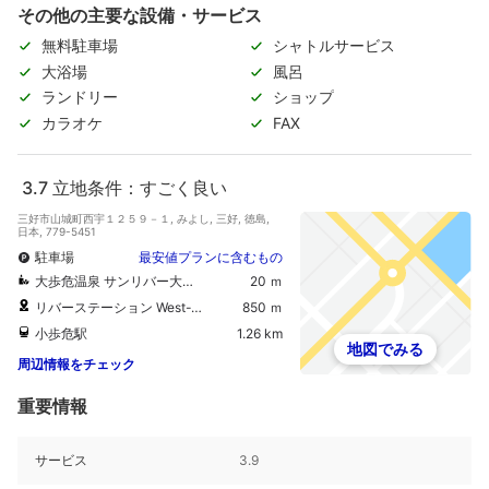
その他の主要な設備・サービス
無料駐車場
シャトルサービス
大浴場
風呂
ランドリー
ショップ
カラオケ
FAX
3.7
立地条件：すごく良い
三好市山城町西宇１２５９－１, みよし, 三好, 徳島,
日本, 779-5451
駐車場
最安値プランに含むもの
大歩危温泉 サンリバー大歩危
20 ｍ
リバーステーション West-West
850 ｍ
小歩危駅
1.26 km
地図でみる
周辺情報をチェック
重要情報
サービス
3.9