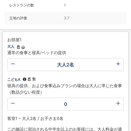
レストランの数
1
立地の評価
3.7
お部屋1
大人
通常の食事と寝具/ベッドの提供
大人2名
こどもA
寝具の提供、および食事込みプランの場合は大人に準じた食事
（数品少ない程度）
0
客室1 – 大人2名 / お子さま0名
この施設に宿泊される中学生以上のお客様には、大人料金が適