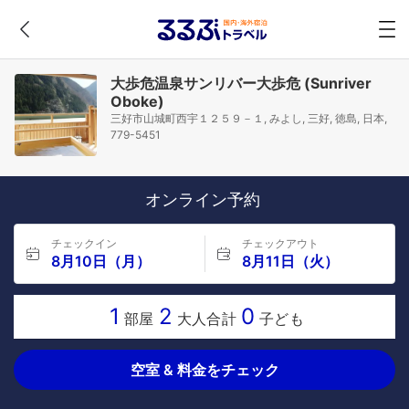
大歩危温泉サンリバー大歩危 (Sunriver
Oboke)
三好市山城町西宇１２５９－１, みよし, 三好, 徳島, 日本,
779-5451
オンライン予約
チェックイン
チェックアウト
8月10日（月）
8月11日（火）
1
2
0
部屋
大人合計
子ども
空室 & 料金をチェック