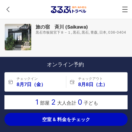
旅の宿 斉川 (Saikawa)
黒石市板留宮下８－１, 黒石, 黒石, 青森, 日本, 036-0404
オンライン予約
チェックイン
チェックアウト
8月7日（金）
8月8日（土）
1
2
0
部屋
大人合計
子ども
空室 & 料金をチェック