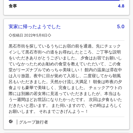
食事
4.8
実家に帰ったようでした
5.0
◇投稿日 2022年5月6日◇
黒石市街を探しているうちにお宿の前を通過。先にチェック
インして黒石市街への道をお尋ねしたところ、ご丁寧な説明
をいただきありがとうございました。 夕食はお宿でお願いし
ていなかったためお勧めの食堂を教えていただいて、この食
堂がリーズナブルでめっちゃ美味しい！ 館内の温泉は滞在中
は入り放題。夜中に目が覚めて入浴し、二度寝してから朝風
呂もいただきました。天然かけ流し大満足！ 朝食は昨夜の夕
食よりも豪華で美味しく、完食しました。 チェックアウトの
際には別嬪の若女将に見送っていただきましたが、本当はも
う一週間ほどお世話になりたかったです。 次回は夕食もいた
だきたいと思います。 また伺いますので、その時はよろしく
お願いします。 それまでごきげんよう～！
|
グループ旅行者