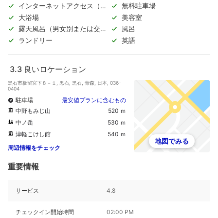
インターネットアクセス（無
無料駐車場
料）
大浴場
美容室
露天風呂（男女別または交代
風呂
制）
ランドリー
英語
3.3
良いロケーション
黒石市板留宮下８－１, 黒石, 黒石, 青森, 日本, 036-
0404
駐車場
最安値プランに含むもの
中野もみじ山
520 ｍ
中ノ岳
530 ｍ
津軽こけし館
540 ｍ
地図でみる
周辺情報をチェック
重要情報
サービス
4.8
チェックイン開始時間
02:00 PM