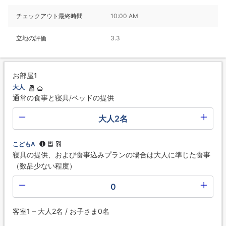
チェックアウト最終時間
10:00 AM
立地の評価
3.3
お部屋1
大人
通常の食事と寝具/ベッドの提供
大人2名
こどもA
寝具の提供、および食事込みプランの場合は大人に準じた食事
（数品少ない程度）
0
客室1 – 大人2名 / お子さま0名