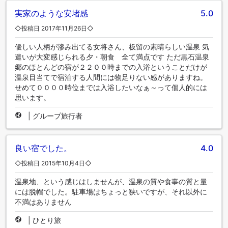
実家のような安堵感
5.0
◇投稿日 2017年11月26日◇
優しい人柄が滲み出てる女将さん、板留の素晴らしい温泉 気
遣いが大変感じられる夕・朝食 全て満点です ただ黒石温泉
郷のほとんどの宿が２２００時までの入浴ということだけが
温泉目当てで宿泊する人間には物足りない感がありますね。
せめて００００時位までは入浴したいなぁ～って個人的には
思います。
|
グループ旅行者
良い宿でした。
4.0
◇投稿日 2015年10月4日◇
温泉地、という感じはしませんが、温泉の質や食事の質と量
には脱帽でした。駐車場はちょっと狭いですが、それ以外に
不満はありません
|
ひとり旅