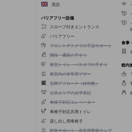
英語
バリアフリー設備
スロープ付きエントランス
バリアフリー
食事
フロントデスクでの手話サポート不可
フロントデスクでの手話サポート
階段・通路の手すり不可
階段・通路の手すり
客室トイレ・バスタブの手すり不可
客室トイレ・バスタブの手すり
館内
客室内の非常用ブザー不可
客室内の非常用ブザー
玄関アプローチ（砂利敷）不可
玄関アプローチ（砂利敷）
公共エリアの点字表記不可
公共エリアの点字表記
車椅子対応エレベーター不可
車椅子対応エレベーター
車椅子対応共用トイレ
貸し出し用車椅子
聴覚サポート・非常用警報ランプ対応客室不可
聴覚サポート・非常用警報ランプ