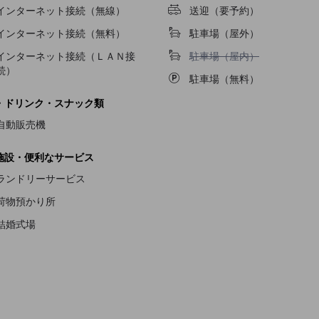
インターネット接続（無線）
送迎（要予約）
インターネット接続（無料）
駐車場（屋外）
駐車場（屋内）不可
インターネット接続（ＬＡＮ接
駐車場（屋内）
続）
駐車場（無料）
・ドリンク・スナック類
自動販売機
施設・便利なサービス
ランドリーサービス
荷物預かり所
結婚式場