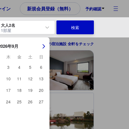
め、これから宿泊選びをされるユーザーにとっても参考となる信頼でき
ンイン
新規会員登録（無料）
予約確認
大人2名
検索
1部屋
ーを使用して、チェックイン日とチェックアウト日を移動します。エン
熊谷の宿泊施設 全軒をチェック
2026年9月
木
金
土
日
3
4
5
6
10
11
12
13
17
18
19
20
24
25
26
27