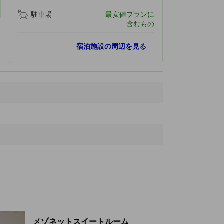
駐車場
最安値プランに
含むもの
最寄りスポット
宿泊施設の周辺を見る
嶋村屋 熊谷いちご園
1.3 km
熊谷駅
2.1 km
熊谷桜堤
2.5 km
行田市観光協会
2.6 km
高城神社
2.7 km
メゾネットスイートルーム