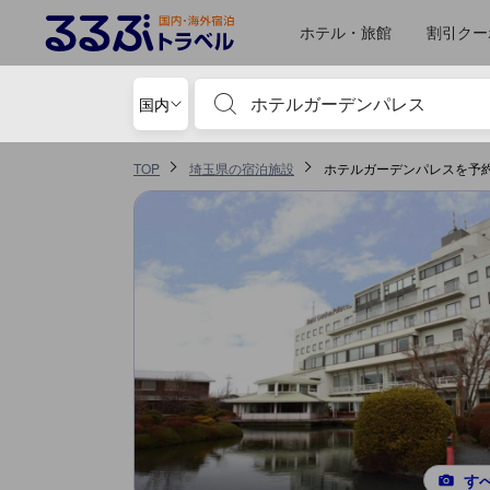
るるぶトラベルに掲載されているクチコミは実際に予約をし、宿泊を終
tooltip
詳細を見る
お部屋の快適さ・クオリティスコア 5点満点中4.5点 熊谷における高スコア
食事 スコア 5点満点中4.3点 熊谷における高スコア
施設・設備スコア 5点満点中4.1点 熊谷における高スコア
ロケーションスコア 5点満点中4点 熊谷における高スコア
サービススコア 5点満点中4点 熊谷における高スコア
風呂スコア 5点満点中3.5点 熊谷における高スコア
ホテル・旅館
割引クー
宿泊施設名やキーワードを入力し、矢印キー
国内
TOP
埼玉県の宿泊施設
ホテルガーデンパレスを予
す