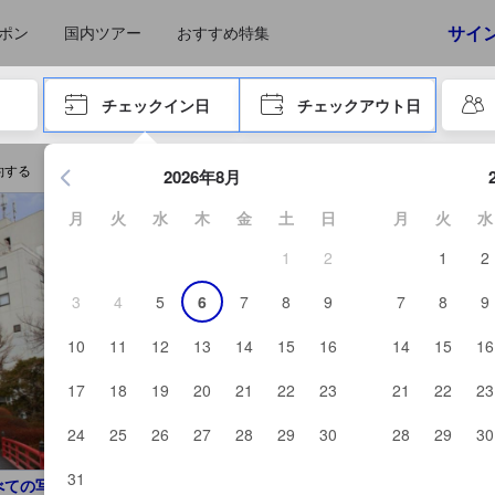
えたゲストから提供されています。実際の経験に基づいた内容であるた
サイ
ポン
国内ツアー
おすすめ特集
やタブキーで進み、エンターキーを押して内容を確定して、検索します。
チェックイン日
チェックアウト日
エンターキーを押して日付選択画面の操作を開始します。方向キ
約する
2026年8月
月
火
水
木
金
土
日
月
火
水
1
2
1
2
3
4
5
6
7
8
9
7
8
9
10
11
12
13
14
15
16
14
15
16
17
18
19
20
21
22
23
21
22
23
24
25
26
27
28
29
30
28
29
30
31
べての写真を見る