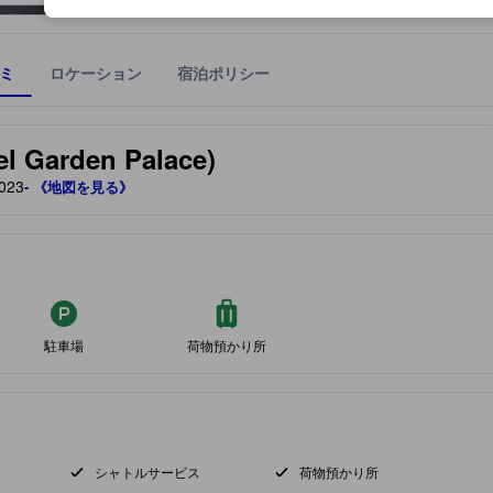
ミ
ロケーション
宿泊ポリシー
宿泊施設に備わっていると予測される快適さや客室のレベルを示すもの
arden Palace)
023
- 《地図を見る》
駐車場
荷物預かり所
シャトルサービス
荷物預かり所