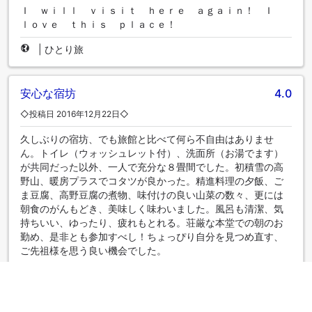
Ｉ ｗｉｌｌ ｖｉｓｉｔ ｈｅｒｅ ａｇａｉｎ！ Ｉ
ｌｏｖｅ ｔｈｉｓ ｐｌａｃｅ！
|
ひとり旅
安心な宿坊
4.0
◇投稿日 2016年12月22日◇
久しぶりの宿坊、でも旅館と比べて何ら不自由はありませ
ん。トイレ（ウォッシュレット付）、洗面所（お湯でます）
が共同だった以外、一人で充分な８畳間でした。初積雪の高
野山、暖房プラスでコタツが良かった。精進料理の夕飯、ご
ま豆腐、高野豆腐の煮物、味付けの良い山菜の数々、更には
朝食のがんもどき、美味しく味わいました。風呂も清潔、気
持ちいい、ゆったり、疲れもとれる。荘厳な本堂での朝のお
勤め、是非とも参加すべし！ちょっぴり自分を見つめ直す、
ご先祖様を思う良い機会でした。
|
ひとり旅