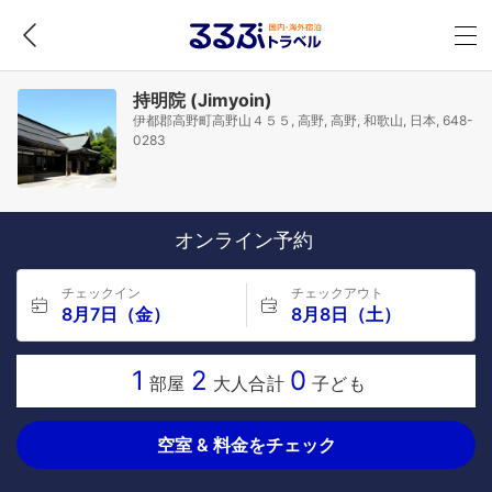
持明院 (Jimyoin)
伊都郡高野町高野山４５５, 高野, 高野, 和歌山, 日本, 648-
0283
オンライン予約
チェックイン
チェックアウト
8月7日（金）
8月8日（土）
1
2
0
部屋
大人合計
子ども
空室 & 料金をチェック