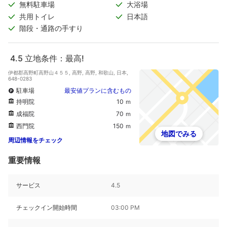
無料駐車場
大浴場
共用トイレ
日本語
階段・通路の手すり
4.5
立地条件：最高!
伊都郡高野町高野山４５５, 高野, 高野, 和歌山, 日本,
648-0283
駐車場
最安値プランに含むもの
持明院
10 ｍ
成福院
70 ｍ
西門院
150 ｍ
地図でみる
周辺情報をチェック
重要情報
サービス
4.5
チェックイン開始時間
03:00 PM