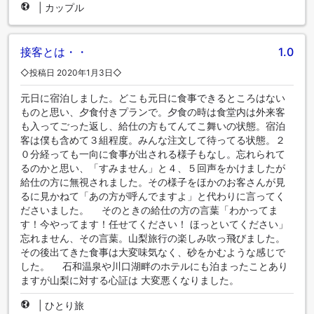
|
カップル
接客とは・・
1.0
◇投稿日 2020年1月3日◇
元日に宿泊しました。どこも元日に食事できるところはない
ものと思い、夕食付きプランで。夕食の時は食堂内は外来客
も入ってごった返し、給仕の方もてんてこ舞いの状態。宿泊
客は僕も含めて３組程度。みんな注文して待ってる状態。２
０分経っても一向に食事が出される様子もなし。忘れられて
るのかと思い、「すみません」と４、５回声をかけましたが
給仕の方に無視されました。その様子をほかのお客さんが見
るに見かねて「あの方が呼んでますよ」と代わりに言ってく
ださいました。 そのときの給仕の方の言葉「わかってま
す！今やってます！任せてください！ ほっといてください」
忘れません、その言葉。山梨旅行の楽しみ吹っ飛びました。
その後出てきた食事は大変味気なく、砂をかむような感じで
した。 石和温泉や川口湖畔のホテルにも泊まったことあり
ますが山梨に対する心証は 大変悪くなりました。
|
ひとり旅