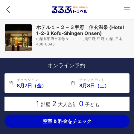
ホテル１－２－３甲府 信玄温泉 (Hotel
1-2-3 Kofu-Shingen Onsen)
山梨県甲府市国母８－１－１, 南甲府, 甲府, 山梨, 日本,
400-0043
オンライン予約
チェックイン
チェックアウト
8月7日（金）
8月8日（土）
1
2
0
部屋
大人合計
子ども
空室 & 料金をチェック