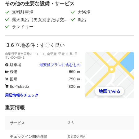
その他の主要な設備・サービス
無料駐車場
大浴場
露天風呂（男女別または交代
風呂
制）
ランドリー
3.6
立地条件：すごく良い
山梨県甲府市国母８－１－１, 南甲府, 甲府, 山梨, 日
本, 400-0043
駐車場
最安値プランに含むもの
桜湯
660 ｍ
国母
750 ｍ
Ito-Yokado
800 ｍ
地図でみる
周辺情報をチェック
重要情報
サービス
3.6
チェックイン開始時間
03:00 PM