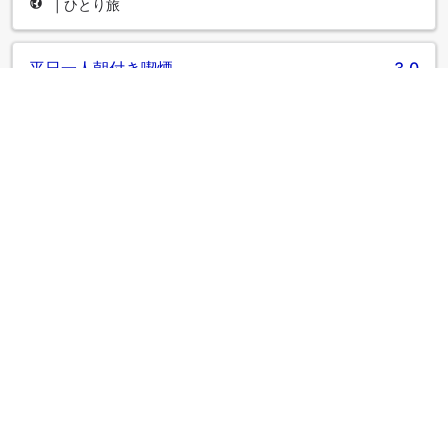
|
ひとり旅
平日一人朝付き喫煙
3.0
◇投稿日 2022年12月21日◇
大浴場、温泉ではないが露天風呂が有るのが良かった。 高知
城が拝めます。 普通のビジネスホテルです。 繁華街へも近く
夕食店探しに苦労はしません。 朝食は余り期待しない方が良
いと思います。 品数は少ないです。 土産を買うなら？と受付
で聞いて行った、土佐のさとファームｇｏｏｄでした。 カツ
オで有名な明神丸、ほぼカツオ料理しか有りませんので行く
ならご注意を…。
|
グループ旅行者
朝食バイキング
5.0
◇投稿日 2021年7月8日◇
朝食バイキング、手作りの野菜類中心のメニューがとてもお
いしいです。 従業員のみなさんの笑顔がとても素敵です。