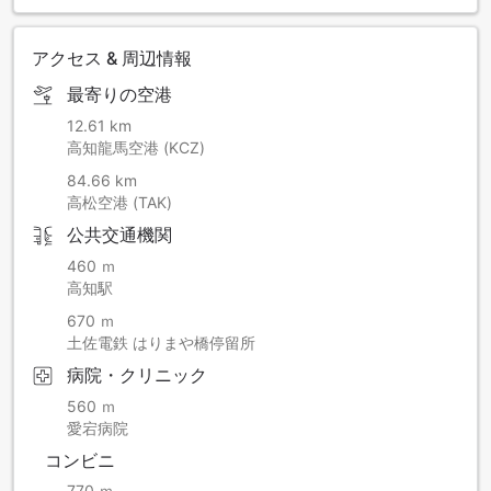
どうかご理解いただき、変わらぬご愛顧を賜りますよう 何卒
よろしくお願い申し上げます。
【変更日】2026年2月1日（日）ご宿泊より 【新料金】900円
アクセス & 周辺情報
税共/1泊（変更前：800円/1泊）
最寄りの空港
ツーリストイン高知 支配人
12.61 km
高知龍馬空港 (KCZ)
84.66 km
高松空港 (TAK)
公共交通機関
460 ｍ
高知駅
670 ｍ
土佐電鉄 はりまや橋停留所
病院・クリニック
560 ｍ
愛宕病院
コンビニ
770 ｍ