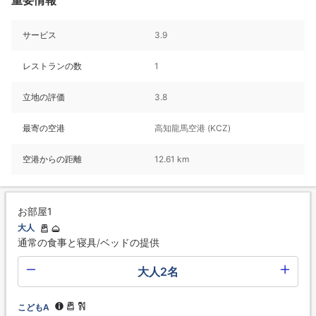
サービス
3.9
レストランの数
1
立地の評価
3.8
最寄の空港
高知龍馬空港 (KCZ)
空港からの距離
12.61 km
お部屋1
大人
通常の食事と寝具/ベッドの提供
大人2名
こどもA