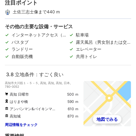
注目ポイント
土佐三志士像まで440 m
その他の主要な設備・サービス
インターネットアクセス（無
駐車場
料）
バスタブ
露天風呂（男女別または交代
制）
ランドリー
エレベーター
自動販売機
共用トイレ
3.8
立地条件：すごく良い
高知市大川筋１－５－５, 高知, 高知, 高知, 日本,
780-0052
高知 日曜市
500 ｍ
はりまや橋
590 ｍ
アンパンマン&バイキンマン石像
610 ｍ
高知城
870 ｍ
地図でみる
周辺情報をチェック
重要情報