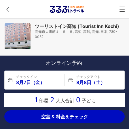
ツーリストイン高知 (Tourist Inn Kochi)
高知市大川筋１－５－５, 高知, 高知, 高知, 日本, 780-
0052
オンライン予約
チェックイン
チェックアウト
8月7日（金）
8月8日（土）
1
2
0
部屋
大人合計
子ども
空室 & 料金をチェック