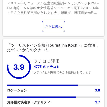
２０１９年リニューアル全室個別空調＆シモンズベッド♪WI－
FI＆有線ＬＡＮ無料★女性浴場リニューアル完了♪２０２４年
４月２０日営業再開いたします★。繁華街、日曜市徒歩約５
分
さらに表示
「ツーリストイン高知 (Tourist Inn Kochi)」に宿泊し
たゲストからのクチコミ
クチコミ評価
3.9
477件のクチコミ
クチコミは利用者のみから投稿されています
ロケーション
3.8
お部屋の快適さ・クオリティ
3.7