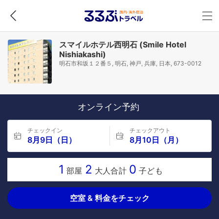
スマイルホテル西明石 (Smile Hotel
Nishiakashi)
明石市和坂１２番５, 明石, 神戸, 兵庫, 日本, 673-0012
オンライン予約
チェックイン
チェックアウト
8月9日（日）
8月10日（月）
1
2
0
部屋
大人合計
子ども
空室 & 料金をチェック