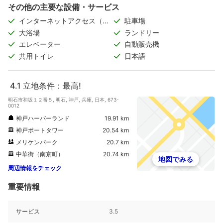
その他の主要な設備・サービス
インターネットアクセス（無
駐車場
料）
大浴場
ランドリー
エレベーター
自動販売機
共用トイレ
日本語
4.1
立地条件：最高!
明石市和坂１２番５, 明石, 神戸, 兵庫, 日本, 673-
0012
神戸ハーバーランド
19.91 km
神戸ポートタワー
20.54 km
メリケンパーク
20.7 km
中華街（南京町）
20.74 km
地図でみる
周辺情報をチェック
重要情報
サービス
3.5