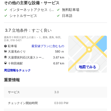
その他の主要な設備・サービス
インターネットアクセス（無
無料駐車場
料）
シャトルサービス
日本語
3.7
立地条件：すごく良い
鹿角市十和田大湯字上の湯１－１, 鹿角, 鹿角, 秋田,
日本, 018-5421
駐車場
最安値プランに含むもの
大湯滝めぐり
580 ｍ
大湯環状列石(大湯ストーンサークル)
3.67 km
十和田南駅
6.97 km
地図でみる
周辺情報をチェック
重要情報
サービス
3.0
チェックイン開始時間
03:00 PM