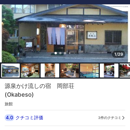
1/29
源泉かけ流しの宿 岡部荘
(Okabeso)
旅館
4.0
クチコミ評価
3件のクチコミ