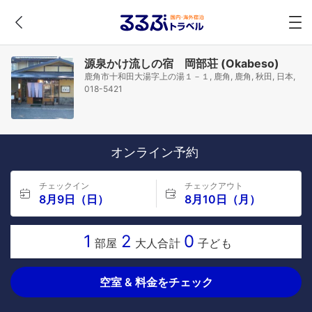
源泉かけ流しの宿 岡部荘 (Okabeso)
鹿角市十和田大湯字上の湯１－１, 鹿角, 鹿角, 秋田, 日本,
018-5421
オンライン予約
チェックイン
チェックアウト
8月9日（日）
8月10日（月）
1
2
0
部屋
大人合計
子ども
空室 & 料金をチェック