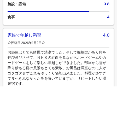
施設・設備
3.8
食事
4
家族で年越し満喫
4.0
◇投稿日 2026年1月2日◇
お部屋はとても綺麗で清潔でした。そして掘炬燵があり脚を
伸び伸びさせて、ＮＨＫの紅白を見ながらボードゲームやカ
ードゲームをして楽しい年越しができました。部屋から雪が
降り積もる庭の風景もとても素敵。お風呂は満室なのに人が
ゴタゴタせずこれもゆっくり堪能出来ました。料理が多すぎ
て食べきれなかった事を悔いていますが、リピートしたい温
泉宿です。
匿名
|
グループ旅行者
風呂と食事はグッド
4.0