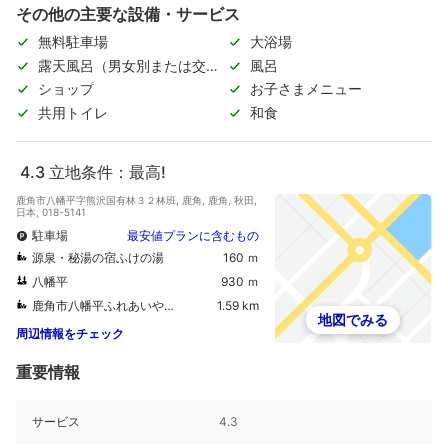
その他の主要な設備・サービス
無料駐車場
大浴場
露天風呂（男女別または交代
風呂
制）
ショップ
お子さまメニュー
共用トイレ
和食
4.3
立地条件：最高!
鹿角市八幡平字熊沢国有林３２林班, 鹿角, 鹿角, 秋田,
日本, 018-5141
駐車場
最安値プランに含むもの
源泉・秘湯の宿ふけの湯
160 ｍ
八幡平
930 ｍ
鹿角市八幡平ふれあいやすらぎ温泉センターゆらら
1.59 km
地図でみる
周辺情報をチェック
重要情報
サービス
4.3