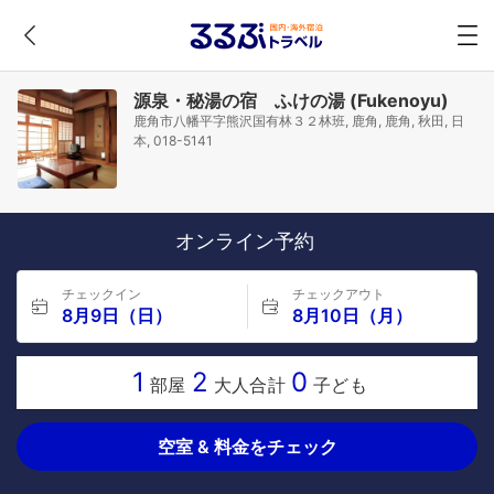
源泉・秘湯の宿 ふけの湯 (Fukenoyu)
鹿角市八幡平字熊沢国有林３２林班, 鹿角, 鹿角, 秋田, 日
本, 018-5141
オンライン予約
チェックイン
チェックアウト
8月9日（日）
8月10日（月）
1
2
0
部屋
大人合計
子ども
空室 & 料金をチェック