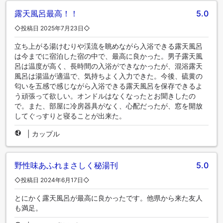
露天風呂最高！！
5.0
◇投稿日 2025年7月23日◇
立ち上がる湯けむりや渓流を眺めながら入浴できる露天風呂
は今までに宿泊した宿の中で、最高に良かった。男子露天風
呂は温度が高く、長時間の入浴ができなかったが、混浴露天
風呂は湯温が適温で、気持ちよく入力できた。今後、硫黄の
匂いを五感で感じながら入浴できる露天風呂を保存できるよ
う頑張って欲しい。オンドルはなくなったとお聞きしたの
で。また、部屋に冷房器具がなく、心配だったが、窓を開放
してぐっすりと寝ることが出来た。
|
カップル
野性味あふれまさしく秘湯刊
5.0
◇投稿日 2024年6月17日◇
とにかく露天風呂が最高に良かったです。他県から来た友人
も満足。