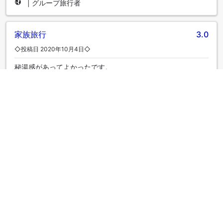
|
グループ旅行者
家族旅行
3.0
◇投稿日 2020年10月4日◇
秘湯感があってよかったです。
|
グループ旅行者
楽しみにしていたので
2.0
◇投稿日 2019年11月11日◇
設備：古くてももっと快適に利用できる工夫があればな、と
思いました。 部屋：室内はかび臭く、布団（ベッド）は湿っ
ていて重たく夜も寒かったです。お茶セットはティーバッグ
に小さなもろこしだけ。アメニティーはレジ袋にタオルと歯
ブラシのみ。 食事：謎メニュー多し。何の素材かわからない
小さな煮物を皮切りに質問ばかりしちゃいました。極めつけ
は小皿に入った謎の液体で聞いたら「郷土料理のお粥」だそ
うで…。もう秋なのに夕食に出た「きゅうりの天ぷら」には爆