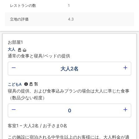
レストランの数
1
立地の評価
4.3
お部屋1
大人
通常の食事と寝具/ベッドの提供
大人2名
こどもA
寝具の提供、および食事込みプランの場合は大人に準じた食事
（数品少ない程度）
0
客室1 – 大人2名 / お子さま0名
この施設に宿泊される中学生以上のお客様には、大人料金が適