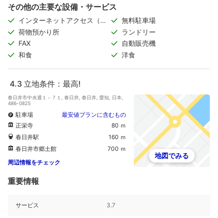
その他の主要な設備・サービス
インターネットアクセス（無
無料駐車場
料）
荷物預かり所
ランドリー
FAX
自動販売機
和食
洋食
4.3
立地条件：最高!
春日井市中央通１－７１, 春日井, 春日井, 愛知, 日本,
486-0825
駐車場
最安値プランに含むもの
正栄寺
80 ｍ
春日井駅
160 ｍ
春日井市郷土館
700 ｍ
地図でみる
周辺情報をチェック
重要情報
サービス
3.7