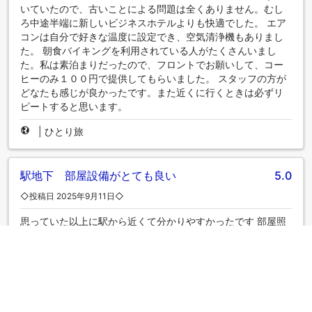
いていたので、古いことによる問題は全くありません。むし
ろ中途半端に新しいビジネスホテルよりも快適でした。 エア
コンは自分で好きな温度に設定でき、空気清浄機もありまし
た。 朝食バイキングを利用されている人がたくさんいまし
た。私は素泊まりだったので、フロントでお願いして、コー
ヒーのみ１００円で提供してもらいました。 スタッフの方が
どなたも感じが良かったです。また近くに行くときは必ずリ
ピートすると思います。
|
ひとり旅
駅地下 部屋設備がとても良い
5.0
◇投稿日 2025年9月11日◇
思っていた以上に駅から近くて分かりやすかったです 部屋照
明が明暗・色調整できてとても良かったです デスクのスタ
ンドも明るく使いやすい形状でデスク作業がしやすかったで
す
|
ひとり旅