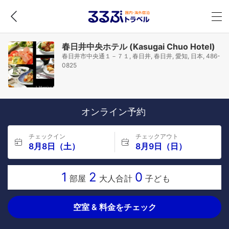
春日井中央ホテル (Kasugai Chuo Hotel)
春日井市中央通１－７１, 春日井, 春日井, 愛知, 日本, 486-
0825
オンライン予約
チェックイン
チェックアウト
8月8日（土）
8月9日（日）
1
2
0
部屋
大人合計
子ども
空室 & 料金をチェック