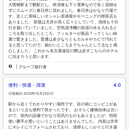
大曽根駅まで数駅だし、終演後も下り電車なので全く混雑せ
ずにスムーズに春日井に戻れました。春日井はかなり穴場で
す。近くに美味しいオシャレ居酒屋やモーニングの喫茶店も
ありました。 部屋は天井が高く広々としていて、清掃も十分
行き届いていていました。空気清浄機の加湿の水を入れると
ころを取り出したところ、フィルターが新品？ってくらい綺
麗で驚きました。普通は多少なりともカルキやカビで汚れて
ると思ってたので。細かいところまでちゃんとしてるなと感
心しました。 これから名古屋遠征の際は必ずこちらのホテル
に泊まろうと思います。
|
グループ旅行者
便利・快適・清潔
4.0
◇投稿日 2025年10月25日◇
駅から近くてわかりやすい場所です。目の前にコンビニがあ
るという点も便利で良かったです。 おそらく建物自体は古い
ので、室内の設備でかなり旧式のものもありましたが、特段
使い勝手が悪いということはありませんでした。 内装は非常
にキレイにリフォームされており、清掃もしっかりと行き届