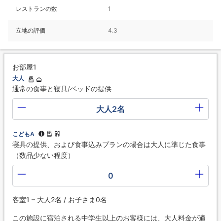
レストランの数
1
立地の評価
4.3
お部屋1
大人
通常の食事と寝具/ベッドの提供
大人2名
こどもA
寝具の提供、および食事込みプランの場合は大人に準じた食事
（数品少ない程度）
0
客室1 – 大人2名 / お子さま0名
この施設に宿泊される中学生以上のお客様には、大人料金が適