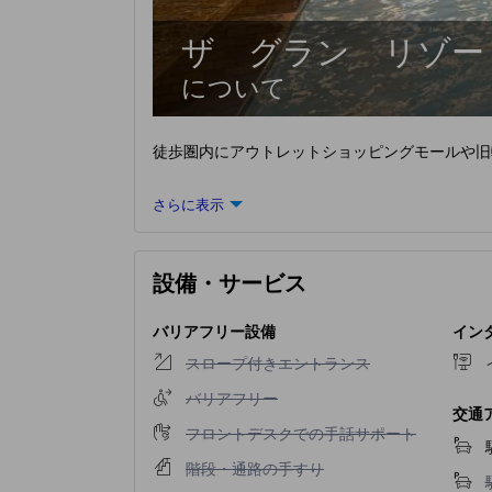
ザ グラン リゾー
について
徒歩圏内にアウトレットショッピングモールや旧
さらに表示
設備・サービス
バリアフリー設備
インタ
スロープ付きエントランス不可
スロープ付きエントランス
バリアフリー不可
バリアフリー
交通
フロントデスクでの手話サポート不可
フロントデスクでの手話サポート
階段・通路の手すり不可
階段・通路の手すり