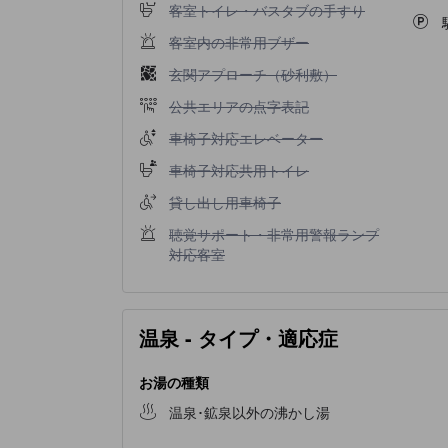
客室トイレ・バスタブの手すり不可
客室トイレ・バスタブの手すり
客室内の非常用ブザー不可
客室内の非常用ブザー
玄関アプローチ（砂利敷）不可
玄関アプローチ（砂利敷）
公共エリアの点字表記不可
公共エリアの点字表記
車椅子対応エレベーター不可
車椅子対応エレベーター
車椅子対応共用トイレ不可
車椅子対応共用トイレ
貸し出し用車椅子不可
貸し出し用車椅子
聴覚サポート・非常用警報ランプ対応客室不可
聴覚サポート・非常用警報ランプ
対応客室
温泉 - タイプ・適応症
お湯の種類
温泉･鉱泉以外の沸かし湯