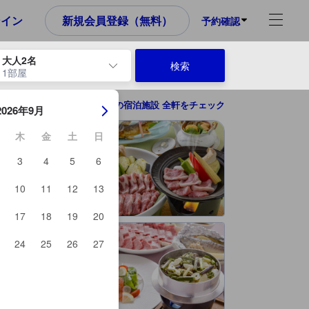
ンイン
新規会員登録（無料）
予約確認
大人2名
検索
1部屋
ーを使用して、チェックイン日とチェックアウト日を移動します。エン
軽井沢の宿泊施設 全軒をチェック
2026年9月
木
金
土
日
3
4
5
6
10
11
12
13
17
18
19
20
24
25
26
27