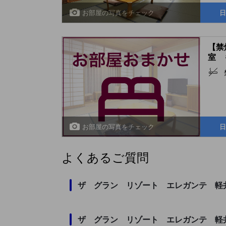
お部屋の写真をチェック
日
【禁
室 
(Jap
Japa
*Allo
お部屋の写真をチェック
日
よくあるご質問
ザ グラン リゾート エレガンテ 軽
ザ グラン リゾート エレガンテ 軽