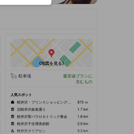
です。
《地図を見る》
駐車場
最安値プランに
含むもの
人気スポット
軽井沢・プリンスショッピングプラザ
870 ｍ
旧軽井沢銀座通り
1.7 km
軽井沢聖パウロカトリック教会
1.8 km
軽井沢千住博美術館
2.9 km
軽井沢タリアセン
3.3 km