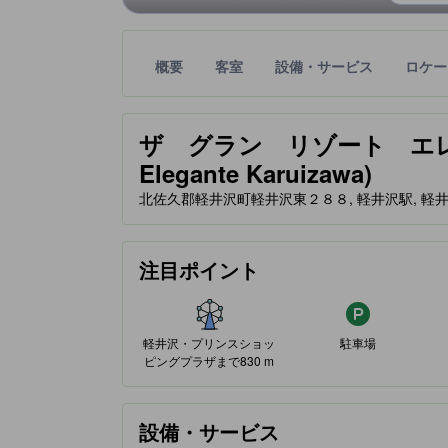
概要
客室
設備・サービス
ロケー
星評価は、提携サイトから受け取った情報であり、
tooltip
ザ グラン リゾート エレガンテ
Elegante Karuizawa)
北佐久郡軽井沢町軽井沢東２８８, 軽井沢駅, 軽井沢, 
注目ポイント
軽井沢・プリンスショッ
駐車場
ピングプラザまで830 m
設備・サービス