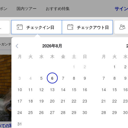
サイ
ポン
国内ツアー
おすすめ特集
やタブキーで進み、エンターキーを押して内容を確定して、検索します。
チェックイン日
チェックアウト日
エンターキーを押して日付選択画面の操作を開始します。方向キ
レガンテ 軽井沢を予約する
2026年8月
月
火
水
木
金
土
日
月
火
水
1
2
1
2
3
4
5
6
7
8
9
7
8
9
10
11
12
13
14
15
16
14
15
16
17
18
19
20
21
22
23
21
22
23
24
25
26
27
28
29
30
28
29
30
31
べての写真を見る