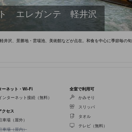
ト エレガンテ 軽井沢
軽井沢、景勝地・雲場池、美術館などが点在。和食を中心に季節毎の旬
ーネット・Wi-Fi
全室で利用可
インターネット接続（無料）
かみそり
スリッパ
アクセス
タオル
駐車場（屋外）
テレビ（無料）
駐車場（屋内）不可
駐車場（屋内）