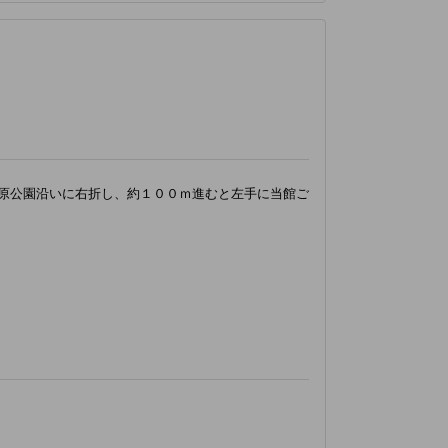
原公園沿いに右折し、約１００ｍ進むと左手に当館ご