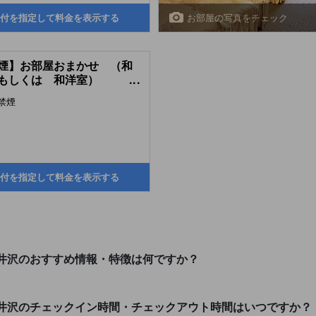
お部屋の写真をチェック
付を指定して料金を表示する
煙】お部屋おまかせ （和
もしくは 和洋室）
...
anese-style Room or
禁煙
nese/Western-style Room
cated on arrival)
付を指定して料金を表示する
井沢のおすすめ情報・特徴は何ですか？
井沢のチェックイン時間・チェックアウト時間はいつですか？