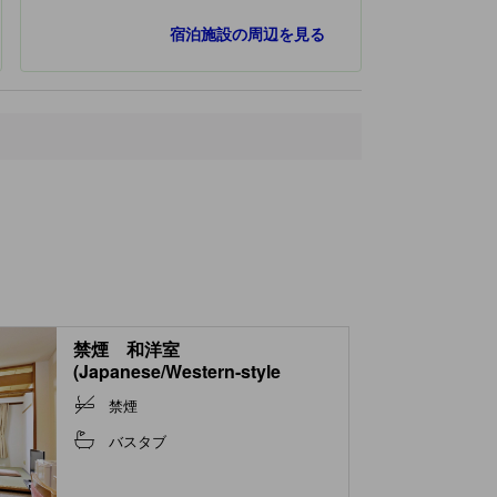
最寄りスポット
宿泊施設の周辺を見る
ウェイファーラーズチャペル
60 ｍ
KARUIZAWA BIRDIE DOG Lover’s shop＋CAT
520 ｍ
軽井沢チョコレートファクトリー
560 ｍ
エドウイン アウトレットショップ
560 ｍ
earth music＆ecology super premium store / E hyphen world gallery PD
560 ｍ
禁煙 和洋室
(Japanese/Western-style
Room )
禁煙
バスタブ