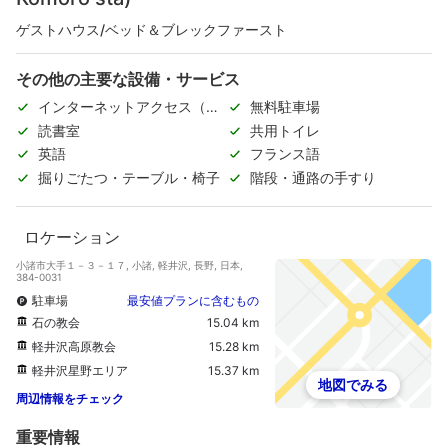
ゲストハウス/ベッド＆ブレックファースト
その他の主要な設備・サービス
インターネットアクセス（無
無料駐車場
料）
読書室
共用トイレ
英語
フランス語
掘りごたつ・テーブル・椅子
階段・通路の手すり
ロケーション
小諸市大手１－３－１７, 小諸, 軽井沢, 長野, 日本,
384-0031
駐車場
最安値プランに含むもの
石の教会
15.04 km
軽井沢高原教会
15.28 km
軽井沢星野エリア
15.37 km
地図でみる
周辺情報をチェック
重要情報