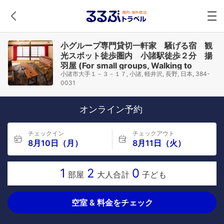
小グループ専門貸切一軒家 騒げる宿 観
光スポット徒歩圏内 小諸駅徒歩２分 揚
羽屋 (For small groups, Walking to
小諸市大手１－３－１７, 小諸, 軽井沢, 長野, 日本, 384-
tourist spots, Vacation Rental House 2
0031
min from Komoro sta)
オンライン予約
チェックイン
チェックアウト
8月10日（月）
8月11日（火）
1
2
0
部屋
大人合計
子ども
空室 & 料金をチェック