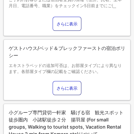
月日、電話番号、職業）をチェックイン5日前までにご提出い
ただいております。
宿泊者全員の情報が揃ってから、玄関や駐車場の場所、オー
トロックドアの暗証番号などセルフチェックインに必要な情
さらに表示
報をお伝えします。
駐車場のご利用の有無も事前にお知らせください。
旅館業法により、宿泊施設には宿泊者名簿の保存義務がある
ため、ご協力のほどよろしくお願いいたします。
ゲストハウス/ベッド＆ブレックファーストの宿泊ポリ
シー
エキストラベッドの追加可否は、お部屋タイプにより異なり
ます。各部屋タイプ欄の記載をご確認ください。
さらに表示
小グループ専門貸切一軒家 騒げる宿 観光スポット
徒歩圏内 小諸駅徒歩２分 揚羽屋 (For small
groups, Walking to tourist spots, Vacation Rental
House 2 min from Komoro sta)について