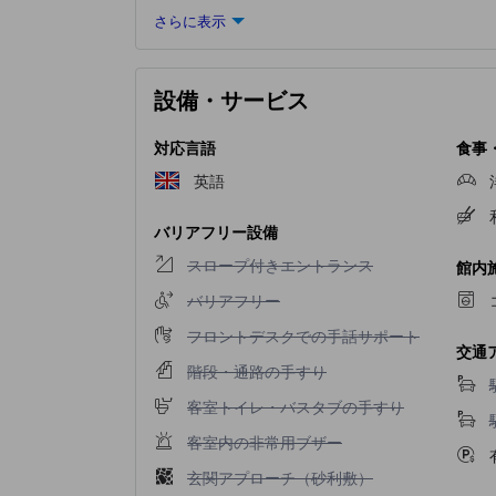
さらに表示
設備・サービス
対応言語
食事
英語
バリアフリー設備
スロープ付きエントランス不可
スロープ付きエントランス
館内
バリアフリー不可
バリアフリー
フロントデスクでの手話サポート不可
フロントデスクでの手話サポート
交通
階段・通路の手すり不可
階段・通路の手すり
客室トイレ・バスタブの手すり不可
客室トイレ・バスタブの手すり
客室内の非常用ブザー不可
客室内の非常用ブザー
玄関アプローチ（砂利敷）不可
玄関アプローチ（砂利敷）