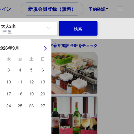
め、これから宿泊選びをされるユーザーにとっても参考となる信頼でき
ンイン
新規会員登録（無料）
予約確認
大人2名
検索
1部屋
ーを使用して、チェックイン日とチェックアウト日を移動します。エン
軽井沢の宿泊施設 全軒をチェック
2026年9月
木
金
土
日
3
4
5
6
10
11
12
13
17
18
19
20
24
25
26
27