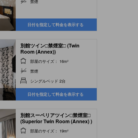
禁煙
日付を指定して料金を表示する
別館ツイン□禁煙室□ (Twin
Room (Annex))
部屋のサイズ： 16m²
禁煙
シングルベッド 2台
日付を指定して料金を表示する
別館スーペリアツイン□禁煙室□
(Superior Twin Room (Annex) )
部屋のサイズ： 19m²