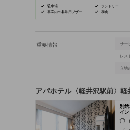
駐車場
ランドリー
客室内の非常用ブザー
和食
重要情報
サー
レス
立地
アパホテル〈軽井沢駅前〉軽
別館
イン
(Ro