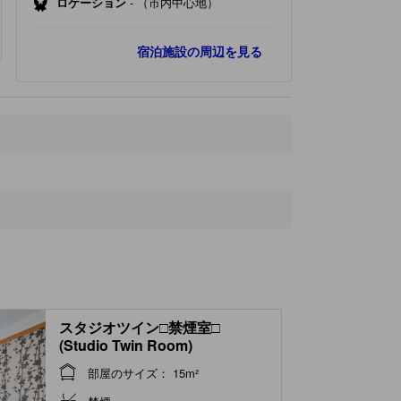
ロケーション
-
（市内中心地）
人気スポット
宿泊施設の周辺を見る
軽井沢・プリンスショッピングプラザ
430 ｍ
旧軽井沢銀座通り
1.8 km
軽井沢聖パウロカトリック教会
1.9 km
軽井沢千住博美術館
3.8 km
軽井沢タリアセン
4.1 km
最寄りスポット
室生犀星文学碑
120 ｍ
KIGIギャラリー＆スタジオ
160 ｍ
P7
210 ｍ
AIGLE
230 ｍ
矢ケ崎公園
240 ｍ
スタジオツイン□禁煙室□
(Studio Twin Room)
部屋のサイズ： 15m²