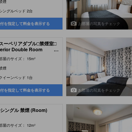
禁煙
シングルベッド 2台
お部屋の写真をチェック
付を指定して料金を表示する
スーペリアダブル□禁煙室□
erior Double Room
...
ex))
部屋のサイズ： 15m²
禁煙
クイーンベッド 1台
お部屋の写真をチェック
付を指定して料金を表示する
シングル 禁煙 (Room)
部屋のサイズ： 12m²