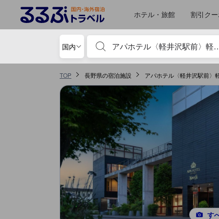
るるぶトラベルに掲載されているクチコミは実際に予約をし、宿泊を終
tooltip
詳細を見る
ロケーションスコア 5点満点中4.5点 軽井沢における高スコア
食事 スコア 5点満点中3.5点 軽井沢における高スコア
お部屋の快適さ・クオリティスコア 5点満点中3.4点 軽井沢における高スコア
サービススコア 5点満点中3.4点 軽井沢における高スコア
施設・設備スコア 5点満点中3.3点 軽井沢における高スコア
風呂スコア 5点満点中2.8点 軽井沢における高スコア
移動先はクチコミページ 1
移動先はクチコミページ 1
ホテル・旅館
割引クー
宿泊施設名やキーワードを入力し、矢印キー
国内
TOP
長野県の宿泊施設
アパホテル〈軽井沢駅前〉
す