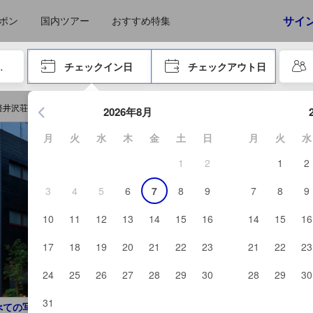
えたゲストから提供されています。実際の経験に基づいた内容であるた
サイ
ポン
国内ツアー
おすすめ特集
やタブキーで進み、エンターキーを押して内容を確定して、検索します。
チェックイン日
チェックアウト日
エンターキーを押して日付選択画面の操作を開始します。方向キ
軽井沢荘を予約する
2026年8月
月
火
水
木
金
土
日
月
火
水
1
2
1
2
3
4
5
6
7
8
9
7
8
9
10
11
12
13
14
15
16
14
15
16
17
18
19
20
21
22
23
21
22
23
24
25
26
27
28
29
30
28
29
30
31
べての写真を見る