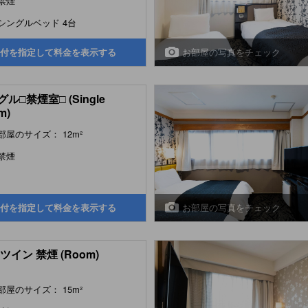
禁煙
シングルベッド 4台
お部屋の写真をチェック
付を指定して料金を表示する
ル□禁煙室□ (Single
m)
部屋のサイズ： 12m²
禁煙
お部屋の写真をチェック
付を指定して料金を表示する
ツイン 禁煙 (Room)
部屋のサイズ： 15m²