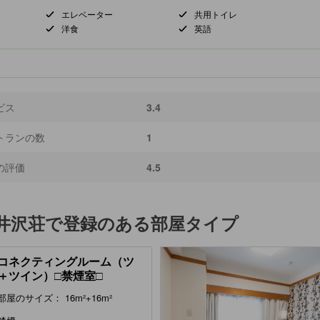
エレベーター
共用トイレ
洋食
英語
ビス
3.4
トランの数
1
の評価
4.5
井沢荘
で登録のある部屋タイプ
コネクティングルーム（ツ
＋ツイン）□禁煙室□
om)
部屋のサイズ： 16m²+16m²