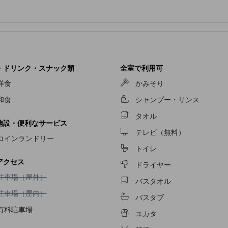
・ドリンク・スナック類
全室で利用可
洋食
かみそり
和食
シャンプー・リンス
タオル
施設・便利なサービス
テレビ（無料）
コインランドリー
トイレ
アクセス
ドライヤー
駐車場（屋外）不可
駐車場（屋外）
バスタオル
駐車場（屋内）不可
駐車場（屋内）
バスタブ
有料駐車場
ユカタ