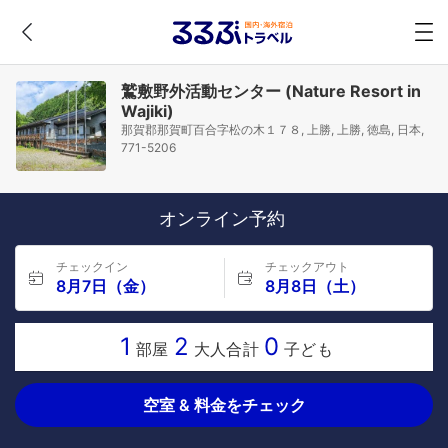
鷲敷野外活動センター (Nature Resort in
Wajiki)
那賀郡那賀町百合字松の木１７８, 上勝, 上勝, 徳島, 日本,
771-5206
オンライン予約
チェックイン
チェックアウト
8月7日（金）
8月8日（土）
1
2
0
部屋
大人合計
子ども
空室 & 料金をチェック