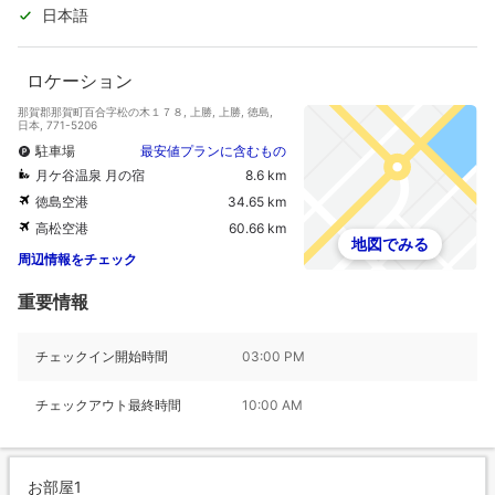
料）
日本語
ロケーション
那賀郡那賀町百合字松の木１７８, 上勝, 上勝, 徳島,
日本, 771-5206
駐車場
最安値プランに含むもの
月ケ谷温泉 月の宿
8.6 km
徳島空港
34.65 km
高松空港
60.66 km
地図でみる
周辺情報をチェック
重要情報
チェックイン開始時間
03:00 PM
チェックアウト最終時間
10:00 AM
お部屋1