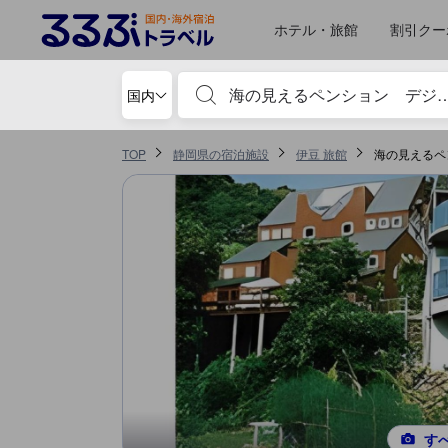
るるぶトラベルに掲載されているクチコミは実際に予約をし、宿泊を終
tooltip
詳細を見る
施設・設備スコア 5点満点中3.8点 伊豆における高スコア
ロケーションスコア 5点満点中3.5点 伊豆における高スコア
お部屋の快適さ・クオリティスコア 5点満点中3.5点 伊豆における高スコア
風呂スコア 5点満点中3.5点 伊豆における高スコア
サービススコア 5点満点中3点 伊豆における高スコア
ホテル・旅館
割引クー
宿泊施設名やキーワードを入力し、矢印キー
国内
TOP
静岡県の宿泊施設
伊豆 旅館
海の見えるペ
す