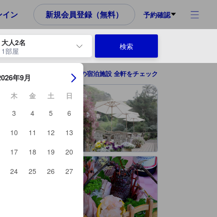
め、これから宿泊選びをされるユーザーにとっても参考となる信頼でき
ンイン
新規会員登録（無料）
予約確認
大人2名
検索
1部屋
ーを使用して、チェックイン日とチェックアウト日を移動します。エン
伊豆の宿泊施設 全軒をチェック
2026年9月
木
金
土
日
3
4
5
6
10
11
12
13
17
18
19
20
24
25
26
27