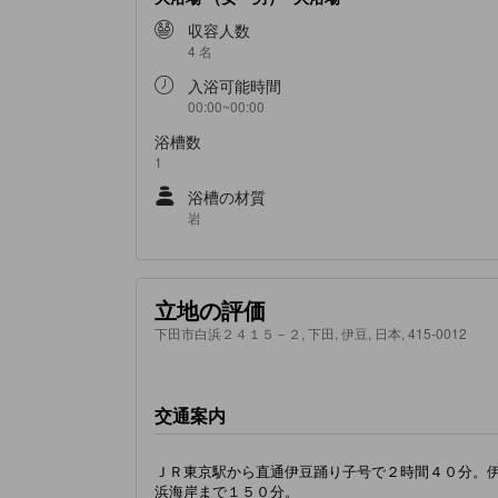
収容人数
4 名
入浴可能時間
00:00~00:00
浴槽数
1
浴槽の材質
岩
立地の評価
下田市白浜２４１５－２, 下田, 伊豆, 日本, 415-0012
交通案内
ＪＲ東京駅から直通伊豆踊り子号で２時間４０分。
浜海岸まで１５０分。