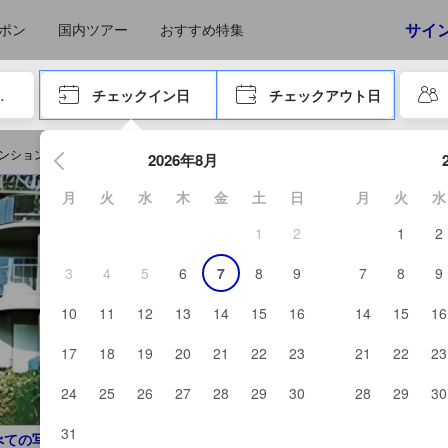
えたゲストから提供されています。実際の経験に基づいた内容であるた
サイ
ポン
国内ツアー
おすすめ特集
やタブキーで進み、エンターキーを押して内容を確定して、検索します。
チェックイン日
チェックアウト日
エンターキーを押して日付選択画面の操作を開始します。方向キ
ンション デジャヴを予約する
2026年8月
月
火
水
木
金
土
日
月
火
水
1
2
1
2
3
4
5
6
7
8
9
7
8
9
10
11
12
13
14
15
16
14
15
16
17
18
19
20
21
22
23
21
22
23
24
25
26
27
28
29
30
28
29
30
31
べての写真を見る