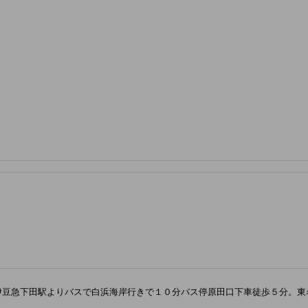
伊豆急下田駅よりバスで白浜海岸行きで１０分バス停原田口下車徒歩５分。東