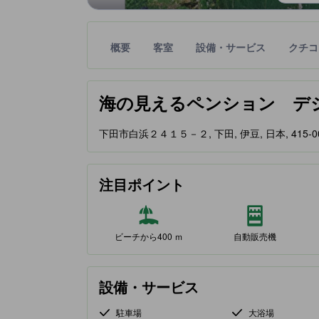
概要
客室
設備・サービス
クチコ
星評価は、提携サイトから受け取った情報であり、
tooltip
海の見えるペンション デジャヴ (Um
下田市白浜２４１５－２, 下田, 伊豆, 日本, 415-0
注目ポイント
ビーチから400 ｍ
自動販売機
設備・サービス
駐車場
大浴場