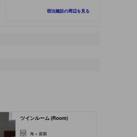
人気スポット
宿泊施設の周辺を見る
河津七滝
12.5 km
道の駅 天城越え
18.8 km
浄蓮の滝
20.6 km
恋人岬
27.3 km
土肥金山
29.0 km
最寄りスポット
白浜
400 ｍ
白浜神社
600 ｍ
寝姿山
1.2 km
寝姿山展望台
1.3 km
外浦海岸
1.6 km
ツインルーム (Room)
海 + 庭園