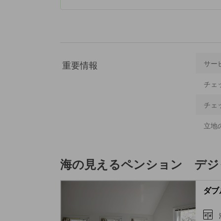
重要情報
サー
チェ
チェ
立地
海の見えるペンション デジ
ダブ