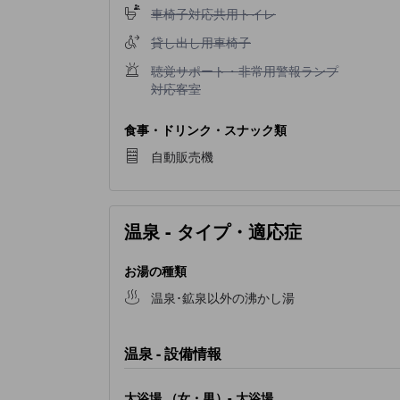
車椅子対応共用トイレ不可
車椅子対応共用トイレ
貸し出し用車椅子不可
貸し出し用車椅子
聴覚サポート・非常用警報ランプ対応客室不可
聴覚サポート・非常用警報ランプ
対応客室
食事・ドリンク・スナック類
自動販売機
温泉 - タイプ・適応症
お湯の種類
温泉･鉱泉以外の沸かし湯
温泉 - 設備情報
大浴場 （女・男）- 大浴場