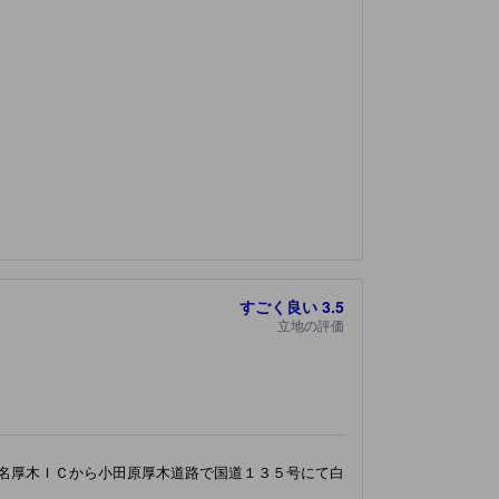
すごく良い
3.5
立地の評価
名厚木ＩＣから小田原厚木道路で国道１３５号にて白