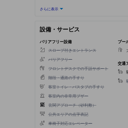
さらに表示
設備・サービス
バリアフリー設備
プー
スロープ付きエントランス不可
スロープ付きエントランス
バリアフリー不可
バリアフリー
交通
フロントデスクでの手話サポート不可
フロントデスクでの手話サポート
階段・通路の手すり不可
階段・通路の手すり
客室トイレ・バスタブの手すり不可
客室トイレ・バスタブの手すり
客室内の非常用ブザー不可
客室内の非常用ブザー
玄関アプローチ（砂利敷）不可
玄関アプローチ（砂利敷）
公共エリアの点字表記不可
公共エリアの点字表記
車椅子対応エレベーター不可
車椅子対応エレベーター