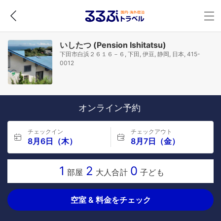
いしたつ (Pension Ishitatsu)
下田市白浜２６１６－６, 下田, 伊豆, 静岡, 日本, 415-
0012
オンライン予約
チェックイン
チェックアウト
8月6日（木）
8月7日（金）
1
2
0
部屋
大人合計
子ども
空室 & 料金をチェック