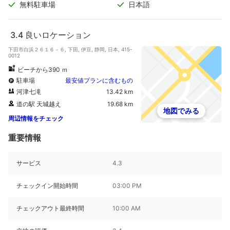
無料駐車場
日本語
3.4
良いロケーション
下田市白浜２６１６－６, 下田, 伊豆, 静岡, 日本, 415-
0012
ビーチから390 ｍ
駐車場
最安値プランに含むもの
河津七滝
13.42 km
道の駅 天城越え
19.68 km
地図でみる
周辺情報をチェック
重要情報
サービス
4.3
チェックイン開始時間
03:00 PM
チェックアウト最終時間
10:00 AM