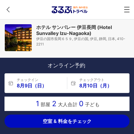
ホテル サンバレー 伊豆長岡 (Hotel
Sunvalley Izu-Nagaoka)
伊豆の国市長岡６５９, 伊豆の国, 伊豆, 静岡, 日本, 410-
2211
オンライン予約
チェックイン
チェックアウト
8月9日（日）
8月10日（月）
1
2
0
部屋
大人合計
子ども
空室 & 料金をチェック