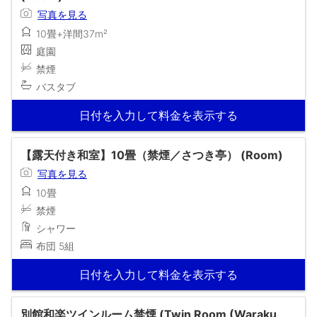
写真を見る
10畳+洋間37m²
庭園
禁煙
バスタブ
日付を入力して料金を表示する
【露天付き和室】10畳（禁煙／さつき亭） (Room)
写真を見る
10畳
禁煙
シャワー
布団 5組
日付を入力して料金を表示する
別館和楽ツインルーム禁煙 (Twin Room (Waraku