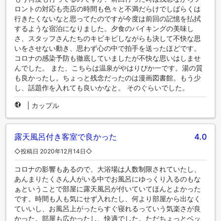
ロントの対応も売店の時間も色々と不満だらけでしばらくは
行きたくないなと思ってたのですが今度は前回の記憶を払拭
するような宿泊になりました。夕食のバイキングの美味し
さ、スタッフさんたちのキビキビしながらも決して不快な思
いをさせない動き、思わず心の中で拍手を送ったほどです。
コロナの感染予防も徹底していましたが不快な思いはしませ
んでした。 また、こちらは温泉がやはりぴか一です。湯の質
も良かったし。ちょっと残念だったのは漫画図書館。もう少
し、話題作を入れても良いかなと。 そのぐらいでした。
|
カップル
露天風呂付き客室で良かった
4.0
◇投稿日 2020年12月14日◇
コロナの影響もあるので、大浴場は人数制限されていたし、
あんまりたくさん人がいる中でお風呂にゆっくり入るのもな
ぁということで部屋に露天風呂が付いていてほんとよかった
です。時間も人も気にせず入れたし、何より部屋から出なく
ていいし、お風呂上がったらすぐ寝れるっていう気楽さが良
かった。部屋も広かったし、快適でした。ただちょっとベッ