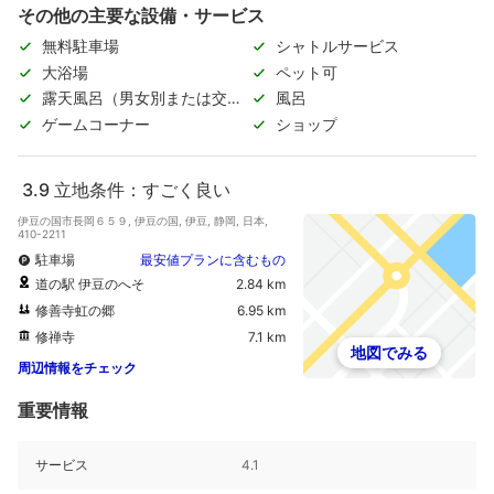
その他の主要な設備・サービス
無料駐車場
シャトルサービス
大浴場
ペット可
露天風呂（男女別または交代
風呂
制）
ゲームコーナー
ショップ
3.9
立地条件：すごく良い
伊豆の国市長岡６５９, 伊豆の国, 伊豆, 静岡, 日本,
410-2211
駐車場
最安値プランに含むもの
道の駅 伊豆のへそ
2.84 km
修善寺虹の郷
6.95 km
修禅寺
7.1 km
地図でみる
周辺情報をチェック
重要情報
サービス
4.1