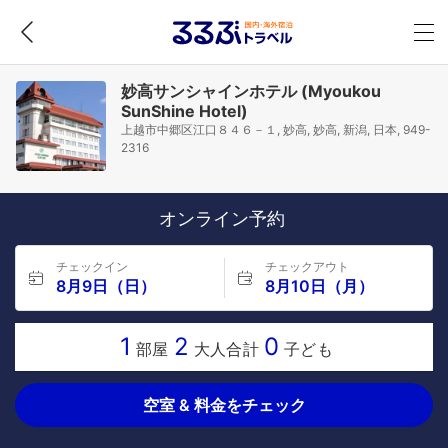
妙高サンシャインホテル (Myoukou
SunShine Hotel)
上越市中郷区江口８４６－１, 妙高, 妙高, 新潟, 日本, 949-
2316
オンライン予約
チェックイン
チェックアウト
8月9日（日）
8月10日（月）
1
2
0
部屋
大人合計
子ども
空室 & 料金をチェック