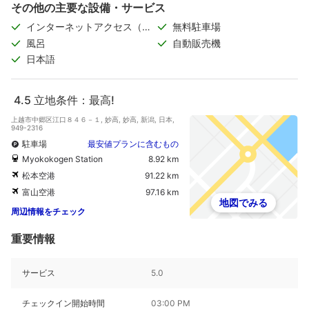
その他の主要な設備・サービス
インターネットアクセス（無
無料駐車場
料）
風呂
自動販売機
日本語
4.5
立地条件：最高!
上越市中郷区江口８４６－１, 妙高, 妙高, 新潟, 日本,
949-2316
駐車場
最安値プランに含むもの
Myokokogen Station
8.92 km
松本空港
91.22 km
富山空港
97.16 km
地図でみる
周辺情報をチェック
重要情報
サービス
5.0
チェックイン開始時間
03:00 PM