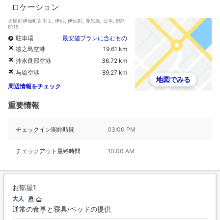
ロケーション
大島郡伊仙町古里１, 伊仙, 伊仙町, 鹿児島, 日本, 891-
8115
駐車場
最安値プランに含むもの
徳之島空港
19.61 km
沖永良部空港
36.72 km
与論空港
89.27 km
地図でみる
周辺情報をチェック
重要情報
チェックイン開始時間
03:00 PM
チェックアウト最終時間
10:00 AM
お部屋1
大人
通常の食事と寝具/ベッドの提供