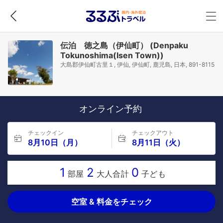
伝泊 徳之島（伊仙町） (Denpaku
Tokunoshima(Isen Town))
大島郡伊仙町古里１, 伊仙, 伊仙町, 鹿児島, 日本, 891-8115
オンライン予約
チェックイン
チェックアウト
8月10日（月）
8月11日（火）
1
2
0
部屋
大人合計
子ども
空室 & 料金をチェック