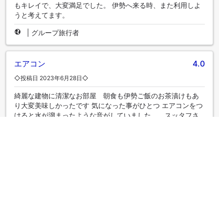
もキレイで、大変満足でした。 伊勢へ来る時、また利用しよ
うと考えてます。
|
グループ旅行者
エアコン
4.0
◇投稿日 2023年6月28日◇
綺麗な建物に清潔なお部屋 朝食も伊勢ご飯のお茶漬けもあ
り大変美味しかったです 気になった事がひとつ エアコンをつ
けると水が溜まったような音がしていました スッタフさ
んにチェックアウトの時に言い忘れたのが気になります すぐ
に言っても良かったのですが角部屋でとても部屋が綺麗だっ
たので、まぁいいかと思いました また利用したいです
|
ひとり旅
さらにクチコミを表示