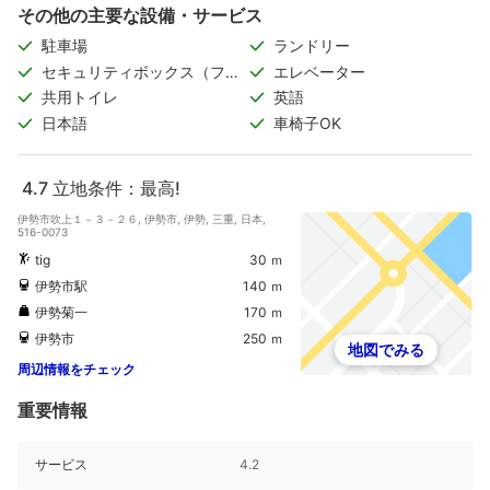
その他の主要な設備・サービス
駐車場
ランドリー
セキュリティボックス（フロ
エレベーター
ント）
共用トイレ
英語
日本語
車椅子OK
4.7
立地条件：最高!
伊勢市吹上１－３－２６, 伊勢市, 伊勢, 三重, 日本,
516-0073
tig
30 ｍ
伊勢市駅
140 ｍ
伊勢菊一
170 ｍ
伊勢市
250 ｍ
地図でみる
周辺情報をチェック
重要情報
サービス
4.2