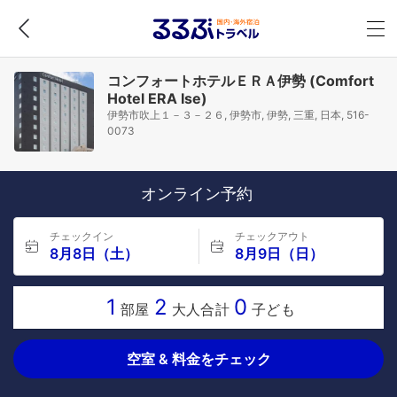
コンフォートホテルＥＲＡ伊勢 (Comfort
Hotel ERA Ise)
伊勢市吹上１－３－２６, 伊勢市, 伊勢, 三重, 日本, 516-
0073
オンライン予約
チェックイン
チェックアウト
8月8日（土）
8月9日（日）
1
2
0
部屋
大人合計
子ども
空室 & 料金をチェック