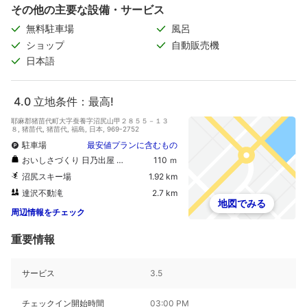
その他の主要な設備・サービス
無料駐車場
風呂
ショップ
自動販売機
日本語
4.0
立地条件：最高!
耶麻郡猪苗代町大字蚕養字沼尻山甲２８５５－１３
８, 猪苗代, 猪苗代, 福島, 日本, 969-2752
駐車場
最安値プランに含むもの
おいしさづくり 日乃出屋 和菓子舗
110 ｍ
沼尻スキー場
1.92 km
達沢不動滝
2.7 km
地図でみる
周辺情報をチェック
重要情報
サービス
3.5
チェックイン開始時間
03:00 PM