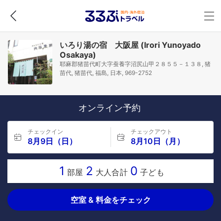
いろり湯の宿 大阪屋 (Irori Yunoyado
Osakaya)
耶麻郡猪苗代町大字蚕養字沼尻山甲２８５５－１３８, 猪
苗代, 猪苗代, 福島, 日本, 969-2752
オンライン予約
チェックイン
チェックアウト
8月9日（日）
8月10日（月）
1
2
0
部屋
大人合計
子ども
空室 & 料金をチェック