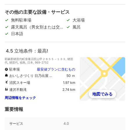
その他の主要な設備・サービス
無料駐車場
大浴場
露天風呂（男女別または交代
風呂
制）
日本語
4.5
立地条件：最高!
耶麻郡猪苗代町蚕養沼尻山甲２８５５－１３３, 猪苗
代, 猪苗代, 福島, 日本, 969-2752
駐車場
最安値プランに含むもの
おいしさづくり 日乃出屋 和菓子舗
50 ｍ
沼尻スキー場
1.97 km
達沢不動滝
2.74 km
地図でみる
周辺情報をチェック
重要情報
サービス
4.0