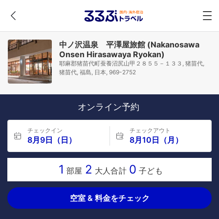
中ノ沢温泉 平澤屋旅館 (Nakanosawa
Onsen Hirasawaya Ryokan)
耶麻郡猪苗代町蚕養沼尻山甲２８５５－１３３, 猪苗代,
猪苗代, 福島, 日本, 969-2752
オンライン予約
チェックイン
チェックアウト
8月9日（日）
8月10日（月）
1
2
0
部屋
大人合計
子ども
空室 & 料金をチェック