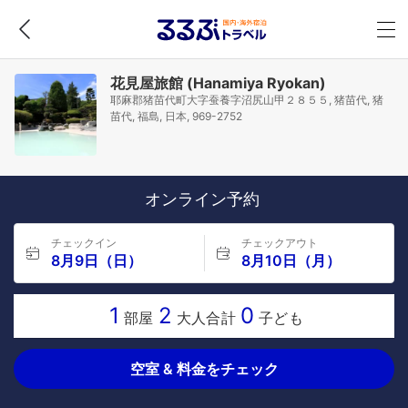
花見屋旅館 (Hanamiya Ryokan)
耶麻郡猪苗代町大字蚕養字沼尻山甲２８５５, 猪苗代, 猪
苗代, 福島, 日本, 969-2752
オンライン予約
チェックイン
チェックアウト
8月9日（日）
8月10日（月）
1
2
0
部屋
大人合計
子ども
空室 & 料金をチェック