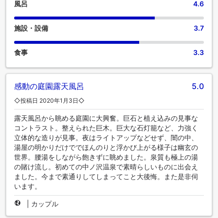
風呂
4.6
施設・設備
3.7
食事
3.3
感動の庭園露天風呂
5.0
◇投稿日 2020年1月3日◇
露天風呂から眺める庭園に大興奮。巨石と植え込みの見事な
コントラスト。整えられた巨木。巨大な石灯籠など、力強く
立体的な造りが見事。夜はライトアップなどせず、闇の中、
湯屋の明かりだけででほんのりと浮かび上がる様子は幽玄の
世界。腰湯をしながら飽きずに眺めました。泉質も極上の湯
の賭け流し。初めての中ノ沢温泉で素晴らしいものに出会え
ました。今まで素通りしてしまってこと大後悔。また是非伺
います。
|
カップル