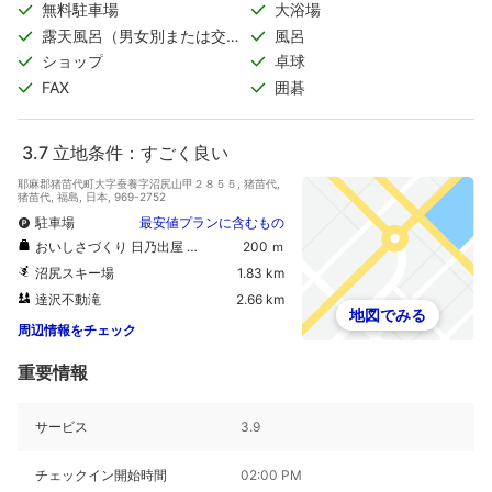
無料駐車場
大浴場
露天風呂（男女別または交代
風呂
制）
ショップ
卓球
FAX
囲碁
3.7
立地条件：すごく良い
耶麻郡猪苗代町大字蚕養字沼尻山甲２８５５, 猪苗代,
猪苗代, 福島, 日本, 969-2752
駐車場
最安値プランに含むもの
おいしさづくり 日乃出屋 和菓子舗
200 ｍ
沼尻スキー場
1.83 km
達沢不動滝
2.66 km
地図でみる
周辺情報をチェック
重要情報
サービス
3.9
チェックイン開始時間
02:00 PM