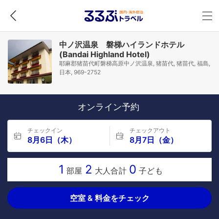
中ノ沢温泉 磐梯ハイランドホテル
(Bandai Highland Hotel)
耶麻郡猪苗代町磐梯高原中ノ沢温泉, 猪苗代, 猪苗代, 福島,
日本, 969-2752
オンライン予約
チェックイン
チェックアウト
8月6日（木）
8月7日（金）
1
2
0
部屋
大人合計
子ども
空室 & 料金をチェック