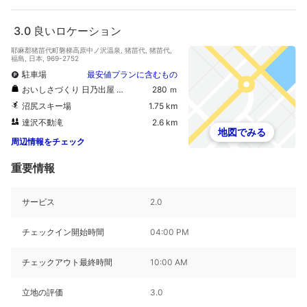
3.0
良いロケーション
耶麻郡猪苗代町磐梯高原中ノ沢温泉, 猪苗代, 猪苗代,
福島, 日本, 969-2752
駐車場
最安値プランに含むもの
おいしさづくり 日乃出屋 和菓子舗
280 ｍ
沼尻スキー場
1.75 km
達沢不動滝
2.6 km
地図でみる
周辺情報をチェック
重要情報
サービス
2.0
チェックイン開始時間
04:00 PM
チェックアウト最終時間
10:00 AM
立地の評価
3.0