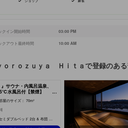
ショップ
麻雀
ックイン開始時間
03:00 PM
ックアウト最終時間
10:00 AM
ｙｏｒｏｚｕｙａ Ｈｉｔａ
で登録のある
美 』サウナ・内風呂温泉、
．5℃水風呂付【禁煙】
...
m with Sauna, Indoor Hot
部屋のサイズ： 70m²
ng Bath & Cold Water
 (Utsukushi Type) )
川
セミダブルベッド 2台 & 布団 2組