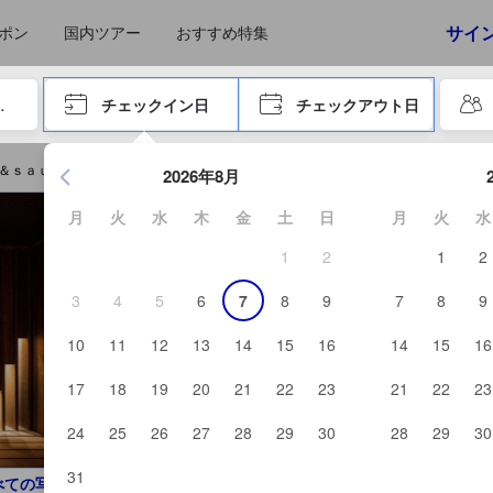
サイ
ポン
国内ツアー
おすすめ特集
やタブキーで進み、エンターキーを押して内容を確定して、検索します。
チェックイン日
チェックアウト日
エンターキーを押して日付選択画面の操作を開始します。方向キ
＆ｓａｕｎａ ｙｏｒｏｚｕｙａ Ｈｉｔａを予約する
2026年8月
月
火
水
木
金
土
日
月
火
水
1
2
1
2
3
4
5
6
7
8
9
7
8
9
10
11
12
13
14
15
16
14
15
16
17
18
19
20
21
22
23
21
22
23
24
25
26
27
28
29
30
28
29
30
31
べての写真を見る