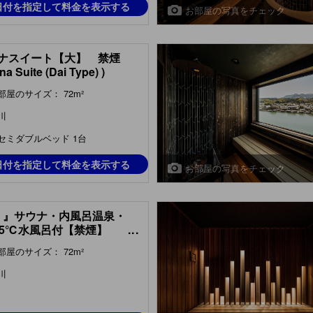
日付を指定して料金を表示する
お部屋の写真をチェック
ナスイート【大】 禁煙
na Suite (Dai Type) )
部屋のサイズ： 72m²
川
セミダブルベッド 1台
日付を指定して料金を表示する
お部屋の写真をチェック
泰 』サウナ・内風呂温泉・
．5℃水風呂付【禁煙】
...
m with Sauna, Indoor Hot
部屋のサイズ： 72m²
ng Bath & Cold Water
 (Yasuraka Type) )
川