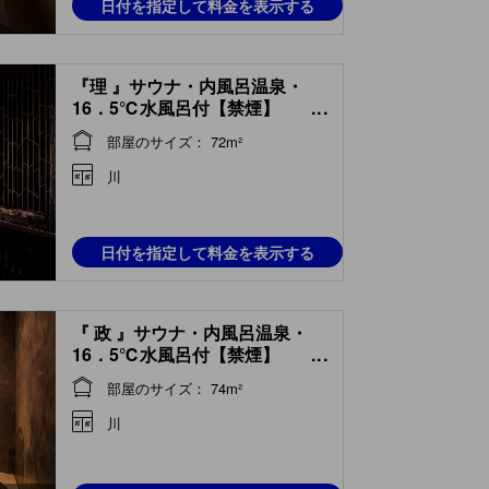
日付を指定して料金を表示する
『理 』サウナ・内風呂温泉・
16．5℃水風呂付【禁煙】
...
(Room with Sauna, Indoor Hot
部屋のサイズ： 72m²
Spring Bath & Cold Water
Bath (Kotowari Type) )
川
日付を指定して料金を表示する
『 政 』サウナ・内風呂温泉・
16．5℃水風呂付【禁煙】
...
(Room with Sauna, Indoor Hot
部屋のサイズ： 74m²
Spring Bath & Cold Water
Bath (Matsuri Type) )
川