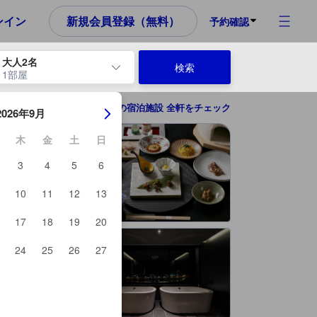
ンイン
新規会員登録（無料）
予約確認
大人2名
検索
1部屋
ーを使用して、チェックイン日とチェックアウト日を移動します。エン
日田の宿泊施設 全軒をチェック
2026年9月
木
金
土
日
3
4
5
6
10
11
12
13
17
18
19
20
24
25
26
27