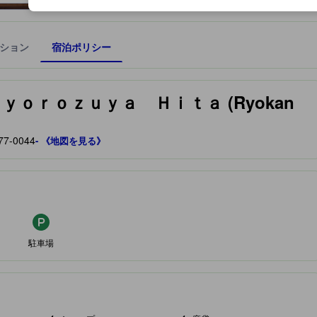
ション
宿泊ポリシー
宿泊施設に備わっていると予測される快適さや客室のレベルを示すもの
ｏｒｏｚｕｙａ Ｈｉｔａ (Ryokan
-0044
- 《地図を見る》
駐車場