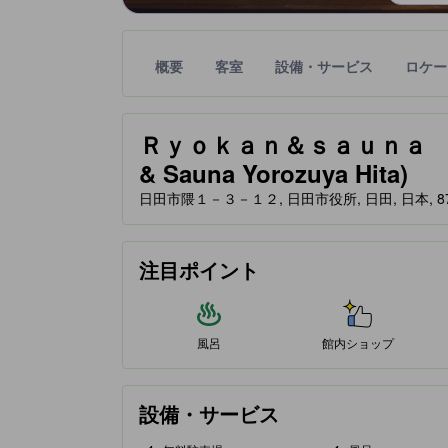
概要
客室
設備・サービス
ロケー
星評価は、提携サイトから受け取った情報であり、
tooltip
Ｒｙｏｋａｎ＆ｓａｕｎａ ｙ
& Sauna Yorozuya Hita)
日田市隈１－３－１２, 日田市役所, 日田, 日本, 877
注目ポイント
風呂
館内ショップ
設備・サービス