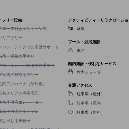
アフリー設備
アクティビティ・リラクゼーショ
スロープ付きエントランス不可
スロープ付きエントランス
麻雀
バリアフリー不可
バリアフリー
プール・温浴施設
フロントデスクでの手話サポート不可
フロントデスクでの手話サポート
風呂
階段・通路の手すり不可
階段・通路の手すり
館内施設・便利なサービス
客室トイレ・バスタブの手すり不可
客室トイレ・バスタブの手すり
館内ショップ
客室内の非常用ブザー不可
客室内の非常用ブザー
玄関アプローチ（砂利敷）不可
玄関アプローチ（砂利敷）
交通アクセス
公共エリアの点字表記不可
公共エリアの点字表記
駐車場（屋外）
車椅子対応エレベーター不可
車椅子対応エレベーター
駐車場（屋内）不可
駐車場（屋内）
車椅子対応共用トイレ不可
車椅子対応共用トイレ
駐車場（無料）
貸し出し用車椅子不可
貸し出し用車椅子
聴覚サポート・非常用警報ランプ対応客室不可