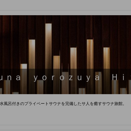
ｕｎａ ｙｏｒｏｚｕｙａ Ｈｉ
水風呂付きのプライベートサウナを完備したサ人を癒すサウナ旅館。