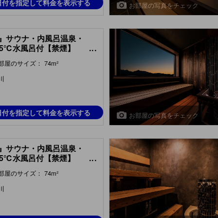
日付を指定して料金を表示する
お部屋の写真をチェック
』サウナ・内風呂温泉・
．5℃水風呂付【禁煙】
...
m with Sauna, Indoor Hot
部屋のサイズ： 74m²
ng Bath & Cold Water
 (Sou Type) )
川
日付を指定して料金を表示する
お部屋の写真をチェック
』サウナ・内風呂温泉・
．5℃水風呂付【禁煙】
...
m with Sauna, Indoor Hot
部屋のサイズ： 74m²
ng Bath & Cold Water
 (Syou Type) )
川