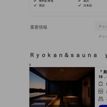
無料駐車場
風呂
英語
日本語
重要情報
チェ
チェ
Ｒｙｏｋａｎ＆ｓａｕｎａ 
0
『 
16
(Roo
Spri
Bath