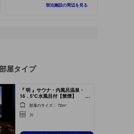
宿泊施設の周辺を見る
部屋タイプ
『 明 』サウナ・内風呂温泉・
16．5℃水風呂付【禁煙】
...
(Room with Sauna, Indoor Hot
部屋のサイズ： 72m²
Spring Bath & Cold Water
Bath (Akari Type) )
川