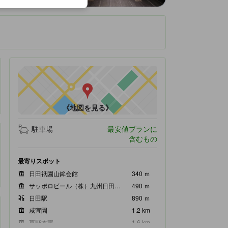
です。
《地図を見る》
駐車場
最安値プランに
含むもの
最寄りスポット
日田祇園山鉾会館
340 ｍ
サッポロビール（株）九州日田工場
490 ｍ
日田駅
890 ｍ
咸宜園
1.2 km
草野本家
1.6 km