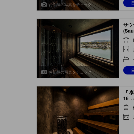
お部屋の写真をチェック
サウ
(Sau
お部屋の写真をチェック
『 
16
(Roo
Spri
Bath