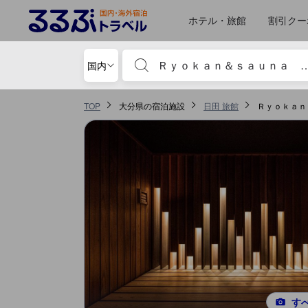
ホテル・旅館
割引クー
宿泊施設名やキーワードを入力し、矢印キー
国内
TOP
大分県の宿泊施設
日田 旅館
Ｒｙｏｋａｎ
す