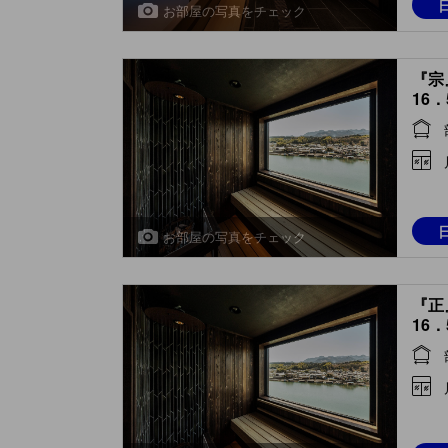
お部屋の写真をチェック
『宗
16
(Roo
Spri
Bath
お部屋の写真をチェック
『正
16
(Roo
Spri
Bath