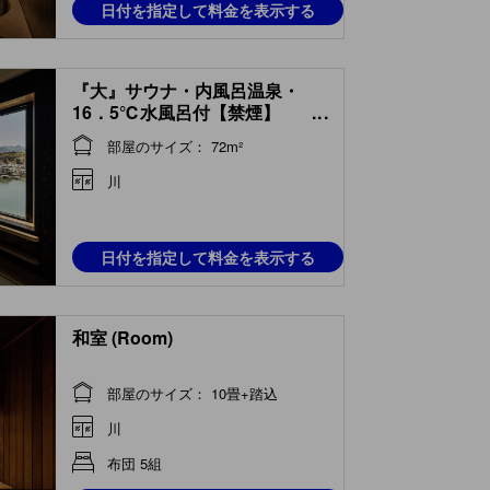
日付を指定して料金を表示する
『大』サウナ・内風呂温泉・
16．5℃水風呂付【禁煙】
...
(Room with Sauna, Indoor Hot
部屋のサイズ： 72m²
Spring Bath & Cold Water
Bath (Dai Type) )
川
日付を指定して料金を表示する
和室 (Room)
部屋のサイズ： 10畳+踏込
川
布団 5組