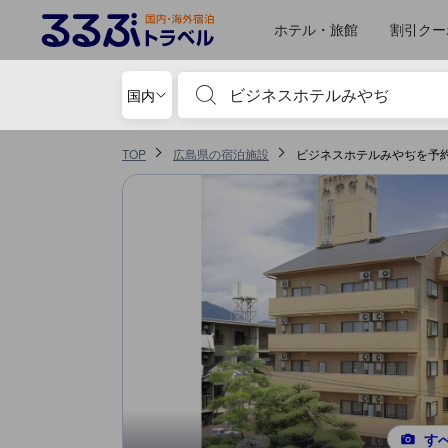
るるぶトラベルに掲載されているクチコミは実際に予約をし、宿泊を終
tooltip
詳細を見る
食事 スコア 5点満点中4点 広島における高スコア
サービススコア 5点満点中3.7点 広島における高スコア
お部屋の快適さ・クオリティスコア 5点満点中3.5点 広島における高スコア
ロケーションスコア 5点満点中3.3点 広島における高スコア
風呂スコア 5点満点中3.3点 広島における高スコア
施設・設備スコア 5点満点中3.3点 広島における高スコア
移動先はクチコミページ 1
移動先はクチコミページ 1
ホテル・旅館
割引クー
宿泊施設名やキーワードを入力し、矢印キー
国内
TOP
広島県の宿泊施設
ビジネスホテルみやぢを予
す