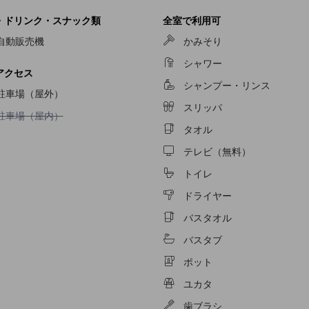
・ドリンク・スナック類
全室で利用可
自動販売機
かみそり
シャワー
アクセス
シャンプー・リンス
駐車場（屋外）
スリッパ
駐車場（屋内）不可
駐車場（屋内）
タオル
テレビ（無料）
トイレ
ドライヤー
バスタオル
バスタブ
ポット
ユカタ
歯ブラシ