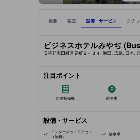
概要
客室
設備・サービス
クチコ
星評価は、提携サイトから受け取った情報であり、
tooltip
ビジネスホテルみやぢ (Business
安芸郡海田町月見町８－３４, 海田, 広島, 日本, 736
注目ポイント
自動販売機
駐車場
設備・サービス
インターネットアクセス
駐車場
（無料）