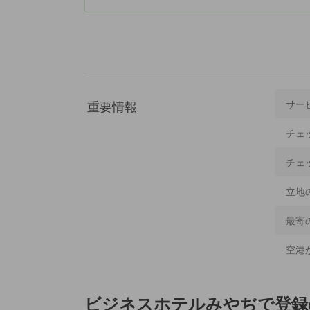
重要情報
サー
チェ
チェ
立地
最寄
空港
ビジネスホテルみやぢ
で登録