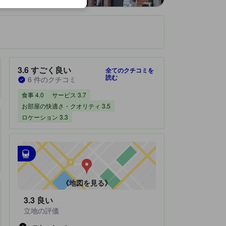
です。
宿泊施設のクチコミスコア：3.6 / 5 すごく良い 6 件のクチコミ
3.6
すごく良い
全てのクチコミを
読む
6 件のクチコミ
食事 4.0
サービス 3.7
お部屋の快適さ・クオリティ 3.5
ロケーション 3.3
最寄の交通機関
tooltip
•
最寄の駅：矢野駅（距離0.88km）
•
最寄の駅：海田市駅（距離1.48km）
《地図を見る》
3.3
良い
立地の評価