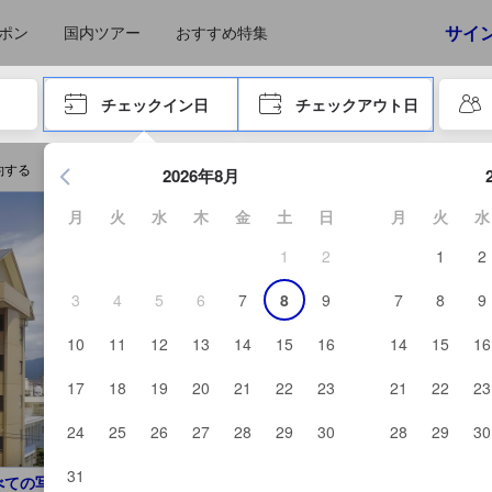
えたゲストから提供されています。実際の経験に基づいた内容であるた
サイ
ポン
国内ツアー
おすすめ特集
やタブキーで進み、エンターキーを押して内容を確定して、検索します。
チェックイン日
チェックアウト日
エンターキーを押して日付選択画面の操作を開始します。方向キ
約する
2026年8月
月
火
水
木
金
土
日
月
火
水
1
2
1
2
3
4
5
6
7
8
9
7
8
9
10
11
12
13
14
15
16
14
15
16
17
18
19
20
21
22
23
21
22
23
24
25
26
27
28
29
30
28
29
30
31
べての写真を見る