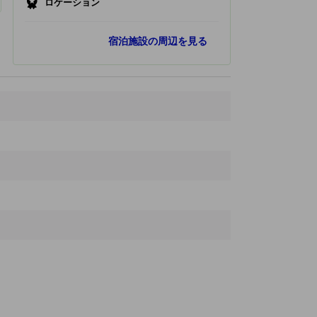
ロケーション
人気スポット
宿泊施設の周辺を見る
広島お好み村
7.7 km
縮景園
7.7 km
原爆ドーム
8.3 km
広島平和記念資料館
8.4 km
平和記念公園
8.5 km
最寄りスポット
浜田内科小児科医院
400 ｍ
南海田病院
530 ｍ
矢野駅
880 ｍ
海田市駅
1.5 km
森原内科医院
1.5 km