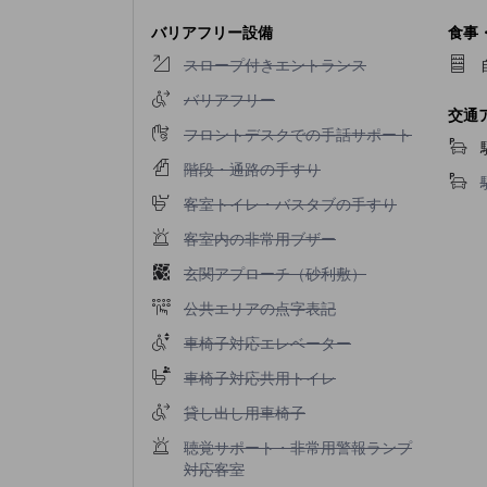
バリアフリー設備
食事
スロープ付きエントランス不可
スロープ付きエントランス
バリアフリー不可
バリアフリー
交通
フロントデスクでの手話サポート不可
フロントデスクでの手話サポート
階段・通路の手すり不可
階段・通路の手すり
客室トイレ・バスタブの手すり不可
客室トイレ・バスタブの手すり
客室内の非常用ブザー不可
客室内の非常用ブザー
玄関アプローチ（砂利敷）不可
玄関アプローチ（砂利敷）
公共エリアの点字表記不可
公共エリアの点字表記
車椅子対応エレベーター不可
車椅子対応エレベーター
車椅子対応共用トイレ不可
車椅子対応共用トイレ
貸し出し用車椅子不可
貸し出し用車椅子
聴覚サポート・非常用警報ランプ対応客室不可
聴覚サポート・非常用警報ランプ
対応客室