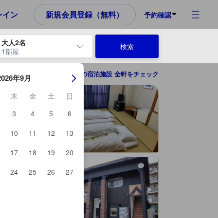
め、これから宿泊選びをされるユーザーにとっても参考となる信頼でき
ンイン
新規会員登録（無料）
予約確認
大人2名
検索
1部屋
ーを使用して、チェックイン日とチェックアウト日を移動します。エン
広島の宿泊施設 全軒をチェック
2026年9月
木
金
土
日
3
4
5
6
10
11
12
13
17
18
19
20
24
25
26
27