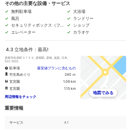
その他の主要な設備・サービス
無料駐車場
大浴場
風呂
ランドリー
セキュリティボックス（フロ
ショップ
ント）
エレベーター
カラオケ
4.3
立地条件：最高!
彦根市松原町３７５９, 彦根駅, 彦根, 滋賀, 日本,
522-0002
駐車場
最安値プランに含むもの
竹生島めぐり
240 ｍ
玄宮園
1.06 km
玄宮園
1.15 km
地図でみる
周辺情報をチェック
重要情報
サービス
4.1