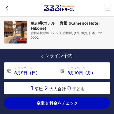
亀の井ホテル 彦根 (Kamenoi Hotel
Hikone)
彦根市松原町３７５９, 彦根駅, 彦根, 滋賀, 日本, 522-
0002
オンライン予約
チェックイン
チェックアウト
8月9日（日）
8月10日（月）
1
2
0
部屋
大人合計
子ども
空室 & 料金をチェック