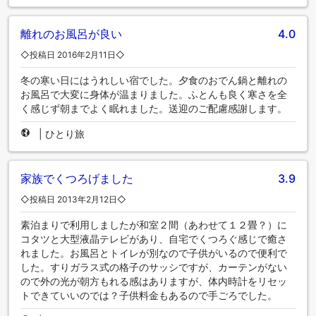
離れのお風呂が良い
4.0
◇投稿日 2016年2月11日◇
冬の寒い日にはうれしい宿でした。夕食のおでん鍋と離れの
お風呂で大変に身体が温まりました。ふとんも良く寒さを全
く感じず朝までよく眠れました。送迎のご配慮感謝します。
|
ひとり旅
家族でくつろげました
3.9
◇投稿日 2013年2月12日◇
素泊まりで利用しましたが和室２間（あわせて１２畳？）に
コタツと大型液晶テレビがあり、自宅でくつろぐ感じで癒さ
れました。お風呂とトイレが別なので子供がいるので便利で
した。すりガラス式の格子のサッシですが、カーテンがない
ので外の光が朝方もれる感はありますが、体内時計をリセッ
トできていいのでは？子供料金もあるので手ごろでした。