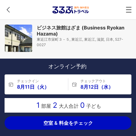
ビジネス旅館はざま (Business Ryokan
Hazama)
東近江市栄町３－５, 東近江, 東近江, 滋賀, 日本, 527-
0027
オンライン予約
チェックイン
チェックアウト
8月11日（火）
8月12日（水）
1
2
0
部屋
大人合計
子ども
空室 & 料金をチェック