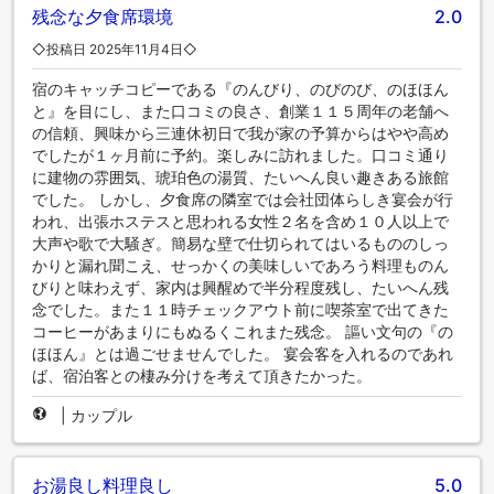
残念な夕食席環境
2.0
◇投稿日 2025年11月4日◇
宿のキャッチコピーである『のんびり、のびのび、のほほん
と』を目にし、また口コミの良さ、創業１１５周年の老舗へ
の信頼、興味から三連休初日で我が家の予算からはやや高め
でしたが１ヶ月前に予約。楽しみに訪れました。口コミ通り
に建物の雰囲気、琥珀色の湯質、たいへん良い趣きある旅館
でした。 しかし、夕食席の隣室では会社団体らしき宴会が行
われ、出張ホステスと思われる女性２名を含め１０人以上で
大声や歌で大騒ぎ。簡易な壁で仕切られてはいるもののしっ
かりと漏れ聞こえ、せっかくの美味しいであろう料理ものん
びりと味わえず、家内は興醒めで半分程度残し、たいへん残
念でした。また１１時チェックアウト前に喫茶室で出てきた
コーヒーがあまりにもぬるくこれまた残念。 謳い文句の『の
ほほん』とは過ごせませんでした。 宴会客を入れるのであれ
ば、宿泊客との棲み分けを考えて頂きたかった。
|
カップル
お湯良し料理良し
5.0