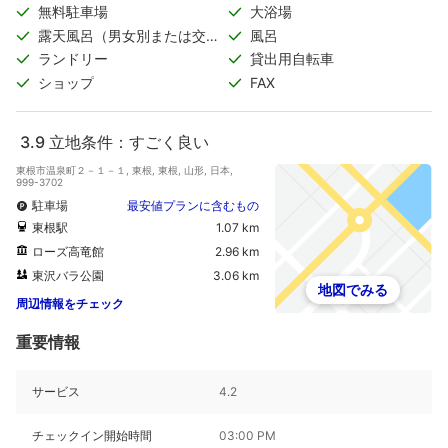
無料駐車場
大浴場
露天風呂（男女別または交代
風呂
制）
ランドリー
貸出用自転車
ショップ
FAX
3.9
立地条件：すごく良い
東根市温泉町２－１－１, 東根, 東根, 山形, 日本,
999-3702
駐車場
最安値プランに含むもの
東根駅
1.07 km
ローズ高竜館
2.96 km
東沢バラ公園
3.06 km
地図でみる
周辺情報をチェック
重要情報
サービス
4.2
チェックイン開始時間
03:00 PM