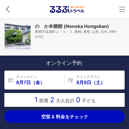
のゝか本郷館 (Nonoka Hongokan)
東根市温泉町２－１－１, 東根, 東根, 山形, 日本, 999-
3702
オンライン予約
チェックイン
チェックアウト
8月7日（金）
8月8日（土）
1
2
0
部屋
大人合計
子ども
空室 & 料金をチェック