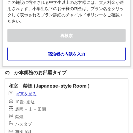
この施設に宿泊される中学生以上のお客様には、大人料金が適
用されます。小学生以下のお子様の料金は、プラン名をクリッ
クして表示されるプラン詳細のチャイルドポリシーをご確認く
ださい。
再検索
宿泊者の内訳を入力
のゝか本郷館のお部屋タイプ
和室 禁煙 (Japanese-style Room )
写真を見る
10畳+踏込
庭園 + 山 + 田園
禁煙
バスタブ
布団 5組