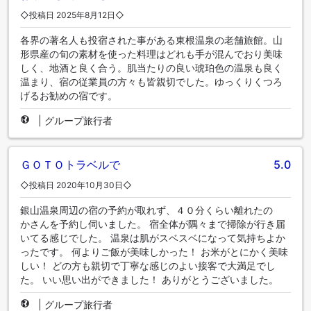
◇投稿日 2025年8月12日◇
各界の著名人も投宿された事がある東根温泉の老舗旅館。山
形県産の旬の素材を使った料理はどれも手が混んでおり美味
しく、地酒と良く合う。肌当たりの良い琥珀色の温泉も良く
温まり、宿の従業員の方々も皆親切でした。ゆっくりくつろ
げるお勧めの宿です。
|
グループ旅行者
ＧＯＴＯトラベルで
5.0
◇投稿日 2020年10月30日◇
銀山温泉周辺の宿の予約が取れず、４０分くらい離れたのゝ
かさんを予約し伺いました。 宿全体が隅々まで掃除が行き届
いてる感じでした。 温泉は肌がスベスベになって気持ちよか
ったです。 何よりご飯が美味しかった！ お米がとにかく美味
しい！ どの方も親切で丁寧な感じのよい接客で大満足でし
た。 いい思い出ができました！ ありがとうございました。
|
グループ旅行者