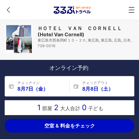
ＨＯＴＥＬ ＶＡＮ ＣＯＲＮＥＬＬ
(Hotel Van Cornell)
東広島市西条岡町１０－２０, 東広島, 東広島, 広島, 日本,
739-0016
オンライン予約
チェックイン
チェックアウト
8月7日（金）
8月8日（土）
1
2
0
部屋
大人合計
子ども
空室 & 料金をチェック