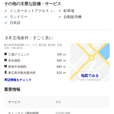
その他の主要な設備・サービス
インターネットアクセス（無
駐車場
料）
ランドリー
自動販売機
日本語
3.8
立地条件：すごく良い
東広島市西条岡町１０－２０, 東広島, 東広島, 広島,
日本, 739-0016
三浦クリニック
160 ｍ
本永病院
290 ｍ
西条中央病院
380 ｍ
東広島市観光案内所
520 ｍ
地図でみる
周辺情報をチェック
重要情報
サービス
3.6
チェックイン開始時間
03:00 PM