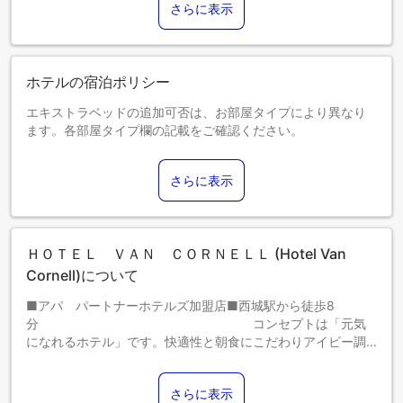
りご負担いただきます。あらかじめご了承ください。
さらに表示
※２０２６年４月１日（水）以降のご宿泊分より対象となりま
す。
宿泊料金に応じた宿泊税（お一人様１泊あたり） ・６，００
０未満＿課税なし ・６，０００以上＿宿泊税２００円
ホテルの宿泊ポリシー
エキストラベッドの追加可否は、お部屋タイプにより異なり
ます。各部屋タイプ欄の記載をご確認ください。
さらに表示
ＨＯＴＥＬ ＶＡＮ ＣＯＲＮＥＬＬ (Hotel Van
Cornell)について
■アパ パートナーホテルズ加盟店■西城駅から徒歩8
分 コンセプトは「元気
になれるホテル」です。快適性と朝食にこだわりアイビー調
のコーディネイトで仕上げています。広島県宿泊税条例に基
づき、当ホテルではチェックインの際に宿泊税を別途頂戴し
さらに表示
ております。