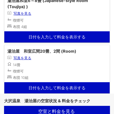
湯治屋和室6～8畳 (Japanese-style Room
(Toujiya) )
写真を見る
喫煙可
布団 4組
日付を入力して料金を表示する
湯治屋 和室広間20畳、2間 (Room)
写真を見る
14畳
喫煙可
布団 10組
日付を入力して料金を表示する
大沢温泉 湯治屋の空室状況 & 料金をチェック
空室と料金を見る