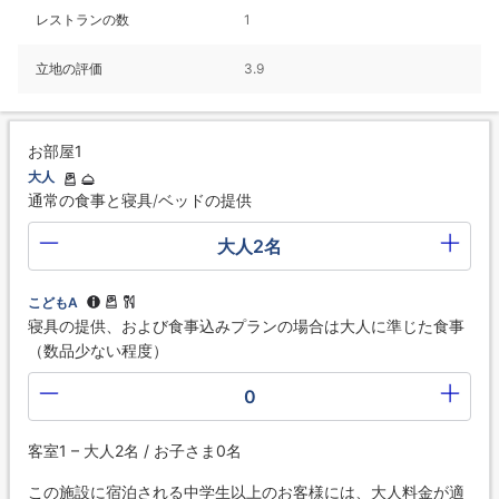
レストランの数
1
立地の評価
3.9
お部屋1
大人
通常の食事と寝具/ベッドの提供
大人2名
こどもA
寝具の提供、および食事込みプランの場合は大人に準じた食事
（数品少ない程度）
0
客室1 – 大人2名 / お子さま0名
この施設に宿泊される中学生以上のお客様には、大人料金が適