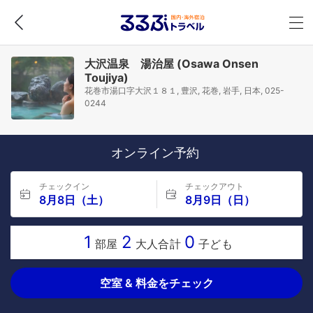
大沢温泉 湯治屋 (Osawa Onsen
Toujiya)
花巻市湯口字大沢１８１, 豊沢, 花巻, 岩手, 日本, 025-
0244
オンライン予約
チェックイン
チェックアウト
8月8日（土）
8月9日（日）
1
2
0
部屋
大人合計
子ども
空室 & 料金をチェック