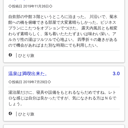
◇投稿日 2019年11月26日◇
自炊部の中館３階というところに泊まった。 川沿いで、菊水
館への橋を俯瞰できる部屋で大変素晴らしかった。ビジネス
プランにこたつをオプションでつけた。 露天内風呂とも相変
わらず素晴らしく、落ち着いたたたずまいは味わい深い。ア
ルカリ性の湯はツルツルで心地よい。 四季折々の趣きがある
ので機会があればまた別な時期にでも利用したい。
|
ひとり旅
温泉は満喫出来た。
3.0
◇投稿日 2019年7月29日◇
湯治屋だけに、寝具や設備をもとれるならだめですね。レト
ロな感じは自分は良かったですが、気になされる方はＮＧで
しょう。
|
ひとり旅