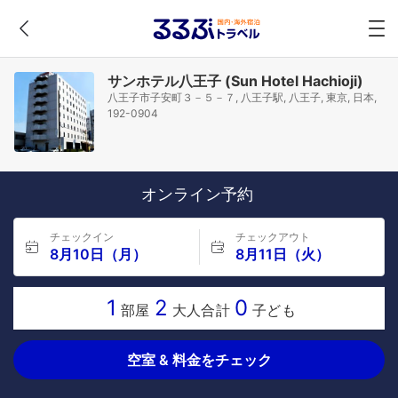
サンホテル八王子 (Sun Hotel Hachioji)
八王子市子安町３－５－７, 八王子駅, 八王子, 東京, 日本,
192-0904
オンライン予約
チェックイン
チェックアウト
8月10日（月）
8月11日（火）
1
2
0
部屋
大人合計
子ども
空室 & 料金をチェック