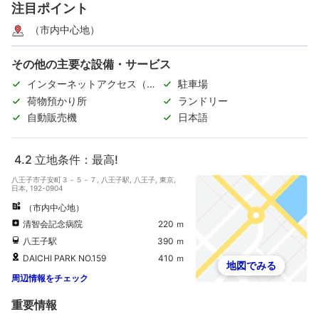
注目ポイント
（市内中心地）
その他の主要な設備・サービス
インターネットアクセス（無
駐車場
料）
荷物預かり所
ランドリー
自動販売機
日本語
4.2
立地条件：最高!
八王子市子安町３－５－７, 八王子駅, 八王子, 東京,
日本, 192-0904
（市内中心地）
清智会記念病院
220 ｍ
八王子駅
390 ｍ
DAICHI PARK NO.159
410 ｍ
地図でみる
周辺情報をチェック
重要情報