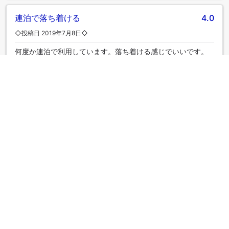
連泊で落ち着ける
4.0
◇投稿日 2019年7月8日◇
何度か連泊で利用しています。落ち着ける感じでいいです。
|
ひとり旅
自販機
4.0
◇投稿日 2019年7月8日◇
良心的な価格ですね。重たい思いをして買って来なくてもい
い感じです。
|
ひとり旅
さらにクチコミを表示
部屋タイプ一覧へ戻る