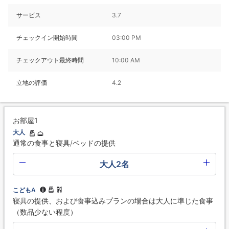
サービス
3.7
チェックイン開始時間
03:00 PM
チェックアウト最終時間
10:00 AM
立地の評価
4.2
お部屋1
大人
通常の食事と寝具/ベッドの提供
大人2名
こどもA
寝具の提供、および食事込みプランの場合は大人に準じた食事
（数品少ない程度）