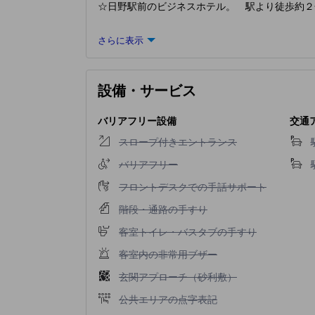
☆日野駅前のビジネスホテル。 駅より徒歩約２
さらに表示
設備・サービス
バリアフリー設備
交通
スロープ付きエントランス不可
スロープ付きエントランス
バリアフリー不可
バリアフリー
フロントデスクでの手話サポート不可
フロントデスクでの手話サポート
階段・通路の手すり不可
階段・通路の手すり
客室トイレ・バスタブの手すり不可
客室トイレ・バスタブの手すり
客室内の非常用ブザー不可
客室内の非常用ブザー
玄関アプローチ（砂利敷）不可
玄関アプローチ（砂利敷）
公共エリアの点字表記不可
公共エリアの点字表記