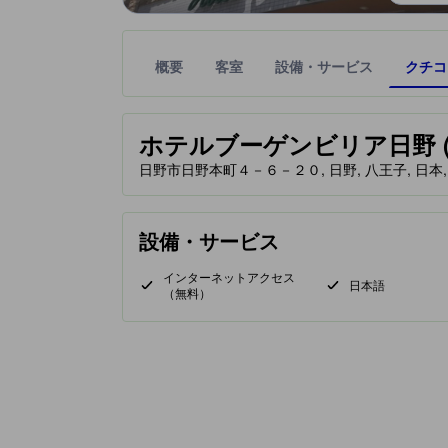
概要
客室
設備・サービス
クチコ
星評価は、提携サイトから受け取った情報であり、
tooltip
ホテルブーゲンビリア日野 (Hotel
日野市日野本町４－６－２０, 日野, 八王子, 日本, 1
設備・サービス
インターネットアクセス
日本語
（無料）