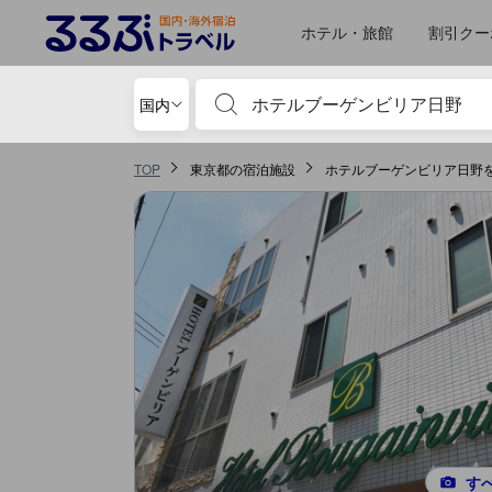
るるぶトラベルに掲載されているクチコミは実際に予約をし、宿泊を終
tooltip
詳細を見る
ロケーションスコア 5点満点中3.6点 八王子における高スコア
お部屋の快適さ・クオリティスコア 5点満点中3.3点 八王子における高スコア
風呂スコア 5点満点中3点 八王子における高スコア
施設・設備スコア 5点満点中2.8点 八王子における高スコア
サービススコア 5点満点中2.5点 八王子における高スコア
ホテル・旅館
割引クー
宿泊施設名やキーワードを入力し、矢印キー
国内
TOP
東京都の宿泊施設
ホテルブーゲンビリア日野
す