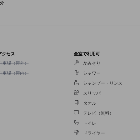
分
アクセス
全室で利用可
駐車場（屋外）不可
駐車場（屋外）
かみそり
駐車場（屋内）不可
駐車場（屋内）
シャワー
シャンプー・リンス
スリッパ
タオル
テレビ（無料）
トイレ
ドライヤー