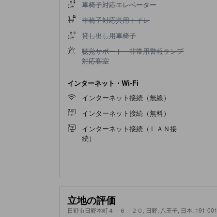
車椅子対応エレベーター不可
車椅子対応エレベーター
車椅子対応共用トイレ不可
車椅子対応共用トイレ
貸し出し用車椅子不可
貸し出し用車椅子
聴覚サポート・非常用警報ランプ対応客室不可
聴覚サポート・非常用警報ランプ
対応客室
インターネット・Wi-Fi
インターネット接続（無線）
インターネット接続（無料）
インターネット接続（ＬＡＮ接
続）
立地の評価
日野市日野本町４－６－２０, 日野, 八王子, 日本, 191-001