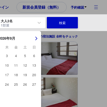
め、これから宿泊選びをされるユーザーにとっても参考となる信頼でき
ンイン
新規会員登録（無料）
予約確認
大人2名
検索
1部屋
ーを使用して、チェックイン日とチェックアウト日を移動します。エン
八王子の宿泊施設 全軒をチェック
2026年9月
木
金
土
日
3
4
5
6
10
11
12
13
17
18
19
20
24
25
26
27