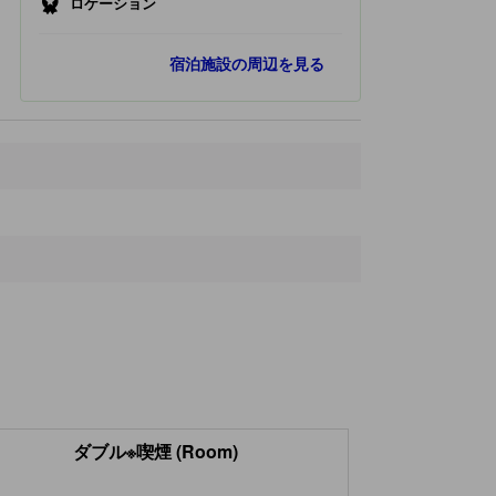
ロケーション
最寄りスポット
宿泊施設の周辺を見る
日野駅
110 ｍ
日野
170 ｍ
KISHIZOU
210 ｍ
しばにし公園
1.2 km
多摩川
1.2 km
ダブル※喫煙 (Room)