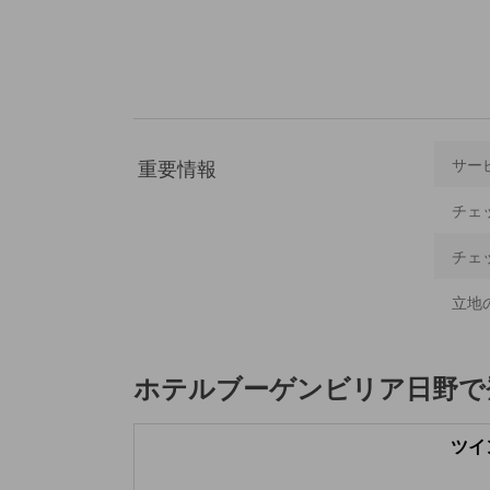
重要情報
サー
チェ
チェ
立地
ホテルブーゲンビリア日野
で
ツイン