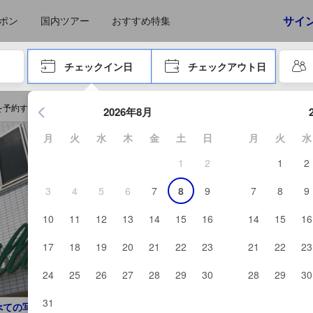
えたゲストから提供されています。実際の経験に基づいた内容であるた
サイ
ポン
国内ツアー
おすすめ特集
やタブキーで進み、エンターキーを押して内容を確定して、検索します。
チェックイン日
チェックアウト日
エンターキーを押して日付選択画面の操作を開始します。方向キ
を予約する
2026年8月
月
火
水
木
金
土
日
月
火
水
1
2
1
2
3
4
5
6
7
8
9
7
8
9
10
11
12
13
14
15
16
14
15
16
17
18
19
20
21
22
23
21
22
23
24
25
26
27
28
29
30
28
29
30
31
べての写真を見る