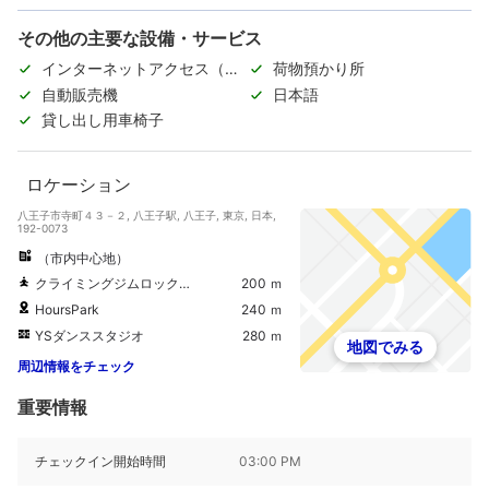
その他の主要な設備・サービス
インターネットアクセス（無
荷物預かり所
料）
自動販売機
日本語
貸し出し用車椅子
ロケーション
八王子市寺町４３－２, 八王子駅, 八王子, 東京, 日本,
192-0073
（市内中心地）
クライミングジムロックビーンズ
200 ｍ
HoursPark
240 ｍ
YSダンススタジオ
280 ｍ
地図でみる
周辺情報をチェック
重要情報
チェックイン開始時間
03:00 PM