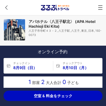
アパホテル〈八王子駅北〉 (APA Hotel
Hachioji Eki Kita)
八王子市寺町４３－２, 八王子駅, 八王子, 東京, 日本, 192-
0073
オンライン予約
チェックイン
チェックアウト
8月9日（日）
8月10日（月）
1
2
0
部屋
大人合計
子ども
空室 & 料金をチェック