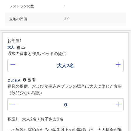
レストランの数
1
立地の評価
3.9
お部屋1
大人
通常の食事と寝具/ベッドの提供
大人2名
こどもA
寝具の提供、および食事込みプランの場合は大人に準じた食事
（数品少ない程度）
0
客室1 – 大人2名 / お子さま0名
この施設に宿泊される中学生以上のお客様には、大人料金が適