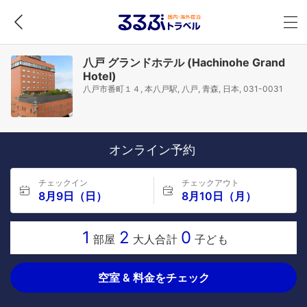
八戸 グランドホテル (Hachinohe Grand
Hotel)
八戸市番町１４, 本八戸駅, 八戸, 青森, 日本, 031-0031
オンライン予約
チェックイン
チェックアウト
8月9日（日）
8月10日（月）
1
2
0
部屋
大人合計
子ども
空室 & 料金をチェック