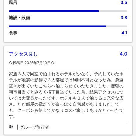
風呂
3.5
施設・設備
3.8
食事
4.1
アクセス良し
4.0
◇投稿日 2026年7月10日◇
家族３人で同室で泊まれるホテルが少なく、予約していたホ
テルが地震の影響で３人部屋では利用不可となった為、急遽
空きが出ていたこちらへ泊まらせていただきました。翌朝の
朝市目当てとみろく横丁目当てだった為、結果アクセスにつ
いては大変良かったです。ホテルも３人で泊まるに充分な広
さ。ただ部屋の電灯？が白っぽく自宅感がありました。で
も、クーポンも使えてかなりコスパ良し！ありがたかったで
す。
|
グループ旅行者