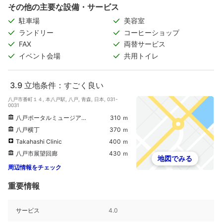
その他の主要な設備・サービス
駐車場
美容室
ランドリー
コーヒーショップ
FAX
両替サービス
イベント会場
共用トイレ
3.9
立地条件：すごく良い
八戸市番町１４, 本八戸駅, 八戸, 青森, 日本, 031-
0031
八戸ポータルミュージアム はっち
310 ｍ
八戸横丁
370 ｍ
Takahashi Clinic
400 ｍ
八戸市展望回廊
430 ｍ
地図でみる
周辺情報をチェック
重要情報
サービス
4.0