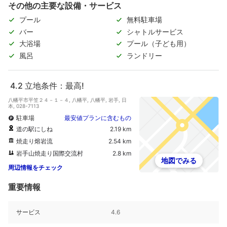
その他の主要な設備・サービス
プール
無料駐車場
バー
シャトルサービス
大浴場
プール（子ども用）
風呂
ランドリー
4.2
立地条件：最高!
八幡平市平笠２４－１－４, 八幡平, 八幡平, 岩手, 日
本, 028-7113
駐車場
最安値プランに含むもの
道の駅にしね
2.19 km
焼走り熔岩流
2.54 km
岩手山焼走り国際交流村
2.8 km
地図でみる
周辺情報をチェック
重要情報
サービス
4.6