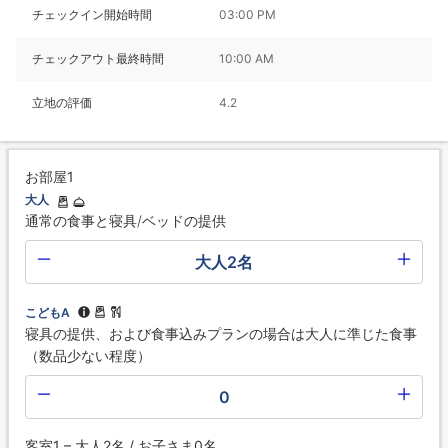
チェックイン開始時間
03:00 PM
チェックアウト最終時間
10:00 AM
立地の評価
4.2
お部屋1
大人
通常の食事と寝具/ベッドの提供
大人2名
こどもA
寝具の提供、および食事込みプランの場合は大人に準じた食事
（数品少ない程度）
0
客室1 – 大人2名 / お子さま0名