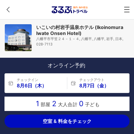
いこいの村岩手温泉ホテル (Ikoinomura
Iwate Onsen Hotel)
八幡平市平笠２４－１－４, 八幡平, 八幡平, 岩手, 日本,
028-7113
オンライン予約
チェックイン
チェックアウト
8月6日（木）
8月7日（金）
1
2
0
部屋
大人合計
子ども
空室 & 料金をチェック