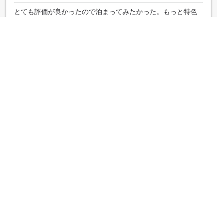
とても評価が良かったので泊まってみたかった。もっと特色
があれば
|
カップル
癒される宿でした。
5.0
◇投稿日 2019年5月17日◇
６０歳以上２４時間ステイ、今回も本当にゆっくりできてよ
かったです、
|
カップル
お気に入りの宿
5.0
◇投稿日 2019年1月13日◇
２４時間ステイ久々にのんびりできました、これからも利用
したいです。