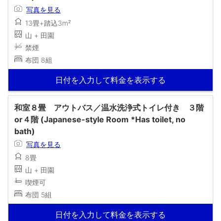
写真を見る
13畳+踏込3m²
山 + 田園
禁煙
布団 8組
日付を入力して料金を表示する
和室８畳 アウトバス／温水洗浄式トイレ付き ３階
or４階 (Japanese-style Room *Has toilet, no
bath)
写真を見る
8畳
山 + 田園
喫煙可
布団 5組
日付を入力して料金を表示する