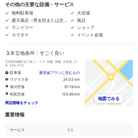
その他の主要な設備・サービス
無料駐車場
大浴場
露天風呂（男女別または交代
風呂
制）
ランドリー
ショップ
カラオケ
イベント会場
3.9
立地条件：すごく良い
苫前郡羽幌町北三条１－２９, 羽幌, 羽幌, 北海道, 日
本, 078-4113
駐車場
最安値プランに含むもの
ウグイス谷
24.03 km
旭川空港
97.78 km
利尻空港
105.89 km
地図でみる
周辺情報をチェック
重要情報
サービス
3.5