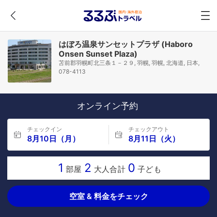
はぼろ温泉サンセットプラザ (Haboro
Onsen Sunset Plaza)
苫前郡羽幌町北三条１－２９, 羽幌, 羽幌, 北海道, 日本,
078-4113
オンライン予約
チェックイン
チェックアウト
8月10日（月）
8月11日（火）
1
2
0
部屋
大人合計
子ども
空室 & 料金をチェック