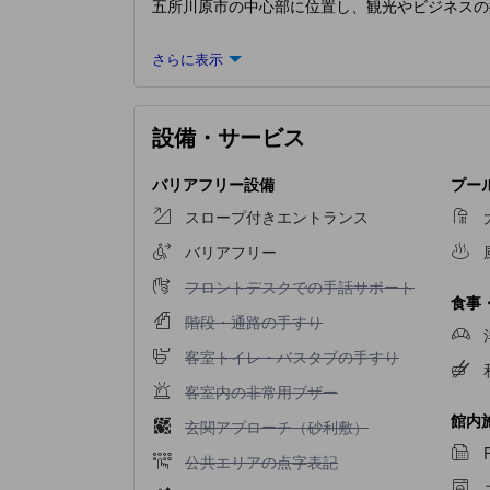
五所川原市の中心部に位置し、観光やビジネスの
さらに表示
設備・サービス
バリアフリー設備
プー
スロープ付きエントランス
バリアフリー
フロントデスクでの手話サポート不可
フロントデスクでの手話サポート
食事
階段・通路の手すり不可
階段・通路の手すり
客室トイレ・バスタブの手すり不可
客室トイレ・バスタブの手すり
客室内の非常用ブザー不可
客室内の非常用ブザー
館内
玄関アプローチ（砂利敷）不可
玄関アプローチ（砂利敷）
公共エリアの点字表記不可
公共エリアの点字表記