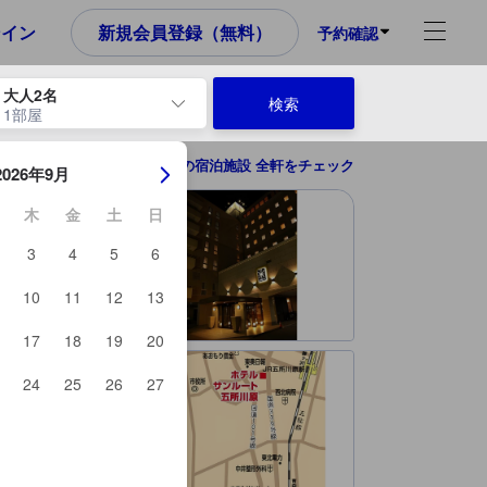
め、これから宿泊選びをされるユーザーにとっても参考となる信頼でき
ンイン
新規会員登録（無料）
予約確認
大人2名
検索
1部屋
ーを使用して、チェックイン日とチェックアウト日を移動します。エン
五所川原の宿泊施設 全軒をチェック
2026年9月
木
金
土
日
3
4
5
6
10
11
12
13
17
18
19
20
24
25
26
27