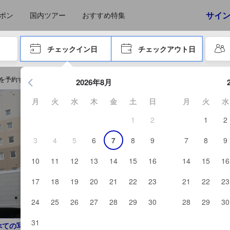
えたゲストから提供されています。実際の経験に基づいた内容であるた
コア
サイ
ポン
国内ツアー
おすすめ特集
やタブキーで進み、エンターキーを押して内容を確定して、検索します。
チェックイン日
チェックアウト日
エンターキーを押して日付選択画面の操作を開始します。方向キ
原を予約する
2026年8月
月
火
水
木
金
土
日
月
火
水
1
2
1
2
3
4
5
6
7
8
9
7
8
9
10
11
12
13
14
15
16
14
15
16
17
18
19
20
21
22
23
21
22
23
24
25
26
27
28
29
30
28
29
30
31
べての写真を見る