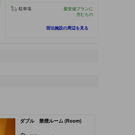
駐車場
最安値プランに
含むもの
最寄りスポット
宿泊施設の周辺を見る
立佞武多の館
280 ｍ
ストーブ列車
330 ｍ
斜陽館
400 ｍ
柏所八幡宮
4.2 km
JR木造駅舎
4.8 km
ダブル 禁煙ルーム (Room)