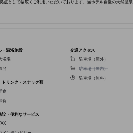
拠点として幅広くご利用いただいております。当ホテル自慢の天然温泉
ル・温浴施設
交通アクセス
大浴場
駐車場（屋外）
駐車場（屋内）不可
風呂
駐車場（屋内）
駐車場（無料）
・ドリンク・スナック類
洋食
和食
施設・便利なサービス
FAX
コインランドリー