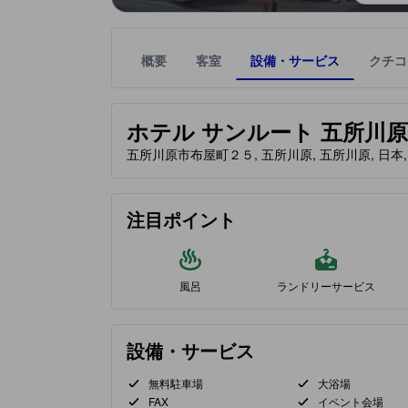
概要
客室
設備・サービス
クチコ
星評価は、提携サイトから受け取った情報であり、
tooltip
ホテル サンルート 五所川原 (Hot
五所川原市布屋町２５, 五所川原, 五所川原, 日本, 0
注目ポイント
風呂
ランドリーサービス
設備・サービス
無料駐車場
大浴場
FAX
イベント会場