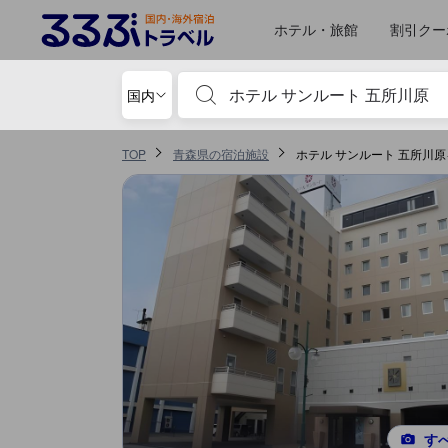
るるぶトラベルに掲載されているクチコミは実際に予約をし、宿泊を終
tooltip
詳細を見る
ロケーションスコア 5点満点中4.1点 五所川原における高スコア
食事 スコア 5点満点中3.9点 五所川原における高スコア
サービススコア 5点満点中3.8点 五所川原における高スコア
お部屋の快適さ・クオリティスコア 5点満点中3.6点 五所川原における高ス
風呂スコア 5点満点中3.5点 五所川原における高スコア
施設・設備スコア 5点満点中3.5点 五所川原における高スコア
移動先はクチコミページ 1
移動先はクチコミページ 1
ホテル・旅館
割引クー
宿泊施設名やキーワードを入力し、矢印キー
国内
TOP
青森県の宿泊施設
ホテル サンルート 五所川
す