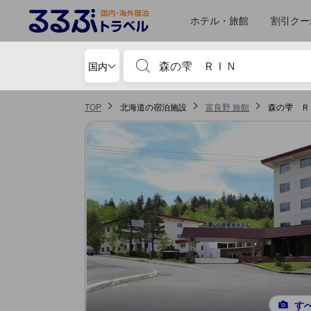
るるぶトラベルに掲載されているクチコミは実際に予約をし、宿泊を終
tooltip
詳細を見る
ロケーションスコア 5点満点中3.9点 富良野における高スコア
風呂スコア 5点満点中3.8点 富良野における高スコア
サービススコア 5点満点中3.6点 富良野における高スコア
食事 スコア 5点満点中3.4点 富良野における高スコア
お部屋の快適さ・クオリティスコア 5点満点中3.3点 富良野における高スコア
施設・設備スコア 5点満点中3.3点 富良野における高スコア
移動先はクチコミページ 1
移動先はクチコミページ 1
ホテル・旅館
割引クー
宿泊施設名やキーワードを入力し、矢印キー
国内
TOP
北海道の宿泊施設
富良野 旅館
森の雫 Ｒ
す