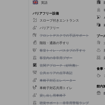
英語
バリアフリー設備
スロープ付きエントランス
バリアフリー
フロントデスクでの手話サポート不可
フロントデスクでの手話サポート
プー
階段・通路の手すり
客室トイレ・バスタブの手すり不可
客室トイレ・バスタブの手すり
客室内の非常用ブザー不可
客室内の非常用ブザー
玄関アプローチ（砂利敷）不可
玄関アプローチ（砂利敷）
食事
公共エリアの点字表記不可
公共エリアの点字表記
車椅子対応エレベーター不可
車椅子対応エレベーター
館内
車椅子対応共用トイレ
貸し出し用車椅子不可
貸し出し用車椅子
聴覚サポート・非常用警報ランプ対応客室不可
聴覚サポート・非常用警報ランプ