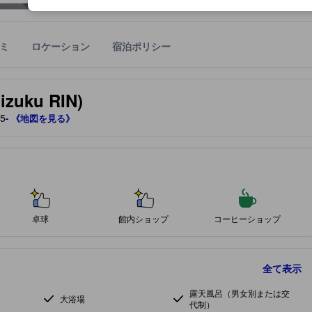
ミ
ロケーション
宿泊ポリシー
宿泊施設に備わっていると予測される快適さや客室のレベルを示すもの
zuku RIN)
5
- 《地図を見る》
卓球
館内ショップ
コーヒーショップ
全て表示
露天風呂（男女別または交
大浴場
代制）