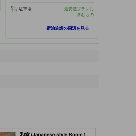
駐車場
最安値プランに
含むもの
人気スポット
宿泊施設の周辺を見る
白ひげの滝
230 ｍ
白金青い池
3.0 km
十勝岳望岳台
3.0 km
道の駅びえい「丘のくら」
19.3 km
ぜるぶの丘・亜斗夢の丘
20.1 km
最寄りスポット
白樺路
140 ｍ
ホテルパークヒルズ
230 ｍ
白ひげの滝
230 ｍ
湯元 白金温泉ホテル
240 ｍ
十勝岳望岳台
260 ｍ
和室 (Japanese-style Room )