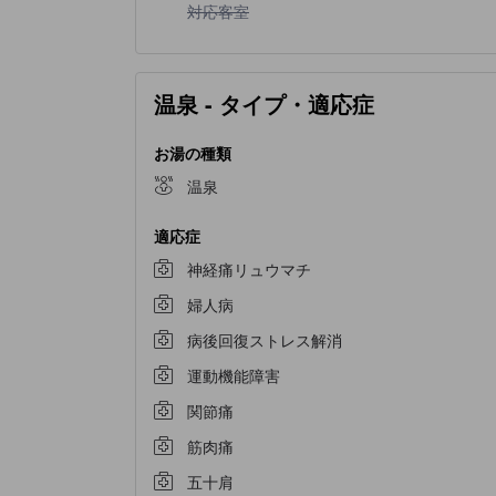
対応客室
温泉 - タイプ・適応症
お湯の種類
温泉
適応症
神経痛リュウマチ
婦人病
病後回復ストレス解消
運動機能障害
関節痛
筋肉痛
五十肩