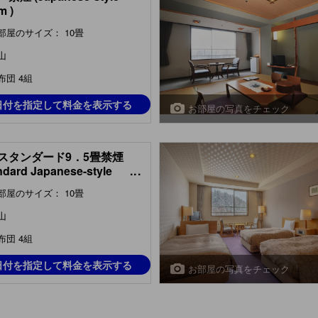
m )
部屋のサイズ： 10畳
山
布団 4組
日付を指定して料金を表示する
お部屋の写真をチェック
スタンダード9．5畳禁煙
ndard Japanese-style
...
m )
部屋のサイズ： 10畳
山
布団 4組
日付を指定して料金を表示する
お部屋の写真をチェック