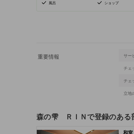
風呂
ショップ
重要情報
サー
チェ
チェ
立地
森の雫 ＲＩＮ
で登録のある
和室 