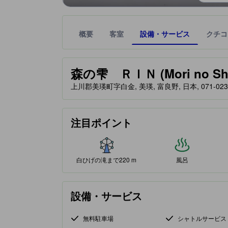
概要
客室
設備・サービス
クチコ
星評価は、提携サイトから受け取った情報であり、
tooltip
森の雫 ＲＩＮ (Mori no Shi
上川郡美瑛町字白金, 美瑛, 富良野, 日本, 071-023
注目ポイント
白ひげの滝まで220 m
風呂
設備・サービス
無料駐車場
シャトルサービス