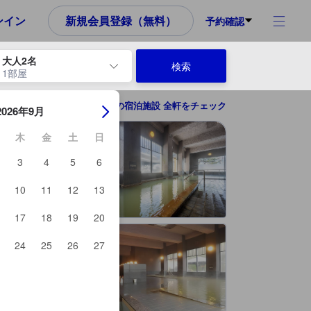
め、これから宿泊選びをされるユーザーにとっても参考となる信頼でき
ンイン
新規会員登録（無料）
予約確認
大人2名
検索
1部屋
ーを使用して、チェックイン日とチェックアウト日を移動します。エン
富良野の宿泊施設 全軒をチェック
2026年9月
木
金
土
日
3
4
5
6
10
11
12
13
17
18
19
20
24
25
26
27