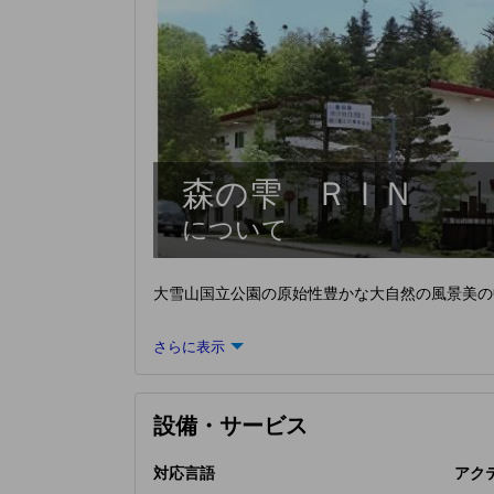
森の雫 ＲＩＮ
について
大雪山国立公園の原始性豊かな大自然の風景美の
さらに表示
設備・サービス
対応言語
アク