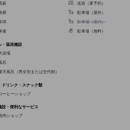
囲碁
送迎（要予約）
将棋
駐車場（屋外）
駐車場（屋内）不可
卓球
駐車場（屋内）
麻雀
駐車場（無料）
ル・温浴施設
大浴場
風呂
露天風呂（男女別または交代制）
・ドリンク・スナック類
コーヒーショップ
施設・便利なサービス
館内ショップ