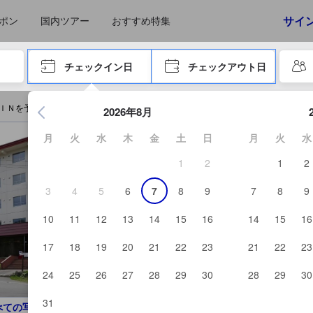
えたゲストから提供されています。実際の経験に基づいた内容であるた
サイ
ポン
国内ツアー
おすすめ特集
やタブキーで進み、エンターキーを押して内容を確定して、検索します。
チェックイン日
チェックアウト日
エンターキーを押して日付選択画面の操作を開始します。方向キ
ＩＮを予約する
2026年8月
月
火
水
木
金
土
日
月
火
水
1
2
1
2
3
4
5
6
7
8
9
7
8
9
10
11
12
13
14
15
16
14
15
16
17
18
19
20
21
22
23
21
22
23
24
25
26
27
28
29
30
28
29
30
31
べての写真を見る