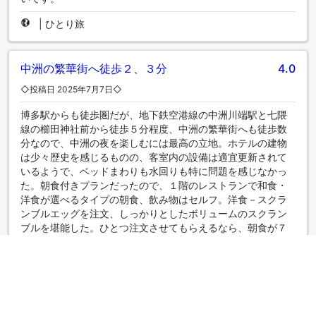
|
ひとり旅
中洲の繁華街へ徒歩２、３分
4.0
◇投稿日 2025年7月7日◇
博多駅からも徒歩圏だが、地下鉄空港線の中洲川端駅と七隈
線の櫛田神社前から徒歩５分程度、中洲の繁華街へも徒歩数
分なので、中洲の夜を楽しむには最高の立地。ホテルの建物
は少々歴史を感じるものの、客室内の設備は適宜更新されて
いるようで、ベッドまわりも水回りも特に問題を感じなかっ
た。朝食付きプランだったので、１階のレストランで和食・
洋食が選べるタイプの朝食、飲み物はセルフ。洋食－スクラ
ンブルエッグを注文、しっかりとしたボリュームのスクラン
ブルを堪能した。ひとつ注文させてもらえるなら、朝食が７
時からなので、あと３０分早いと有難い。ちょうど博多祇園
山笠の時期だったので、商店街や櫛田神社周辺で山笠をたく
さん見ることができてよかった。
|
ひとり旅