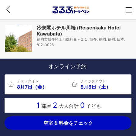
冷泉閣ホテル川端 (Reisenkaku Hotel
Kawabata)
福岡市博多区上川端町８－２１, 博多, 福岡, 福岡, 日本,
812-0026
オンライン予約
チェックイン
チェックアウト
8月7日（金）
8月8日（土）
1
2
0
部屋
大人合計
子ども
空室 & 料金をチェック