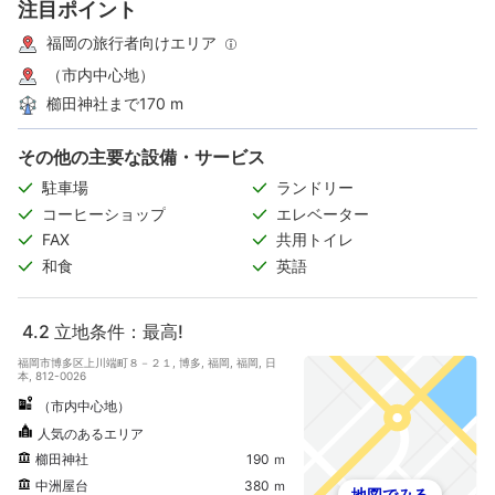
注目ポイント
福岡の旅行者向けエリア
（市内中心地）
櫛田神社まで170 m
その他の主要な設備・サービス
駐車場
ランドリー
コーヒーショップ
エレベーター
FAX
共用トイレ
和食
英語
4.2
立地条件：最高!
福岡市博多区上川端町８－２１, 博多, 福岡, 福岡, 日
本, 812-0026
（市内中心地）
人気のあるエリア
櫛田神社
190 ｍ
中洲屋台
380 ｍ
地図でみる