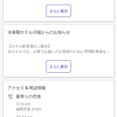
さらに表示
冷泉閣ホテル川端からのお知らせ
【ホテル駐車場のご案内】
当ホテルでは、お車でお越しのお客様のために専用駐車場を
ご用意しております。
【場所】ホテル敷地内（ホテル横 及び ホテル裏の平置き駐車
さらに表示
場）
【予約】予約制（必ず事前にホテルまでお電話下さい⇒０９
２―２８１―１８１１）
【収容台数】５台
アクセス & 周辺情報
【利用時間】チェックイン当日１５：００～チェックアウト
日１０：００
最寄りの空港
【 料 金 】１泊１，８００円（税込）
【お願い＆お断り】満車・ご希望に添えない場合は、近隣の
3.53 km
有料駐車場のお案内となります。（フロントにて近隣の有料
福岡空港 (FUK)
駐車場の地図をお渡し致します）
49.94 km