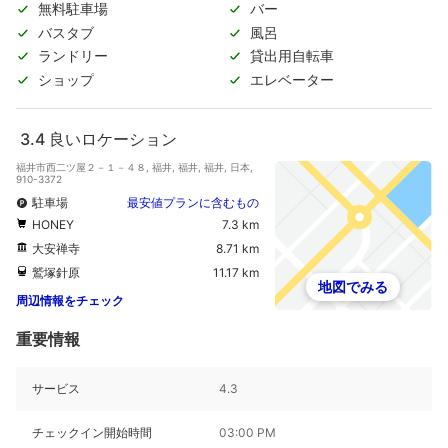
無料駐車場
バー
バスタブ
風呂
ランドリー
貸出用自転車
ショップ
エレベーター
3.4
良いロケーション
福井市西二ツ屋２－１－４８, 福井, 福井, 福井, 日本,
910-3372
駐車場
最安値プランに含むもの
HONEY
7.3 km
大安禅寺
8.71 km
鷲塚針原
11.17 km
地図でみる
周辺情報をチェック
重要情報
サービス
4.3
チェックイン開始時間
03:00 PM