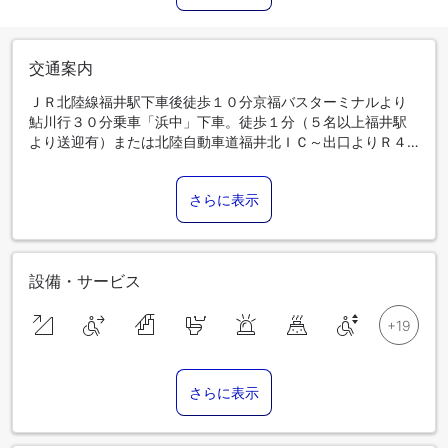
交通案内
ＪＲ北陸線福井駅下車後徒歩１０分京福バスターミナルより
鮎川行３０分乗車「浜中」下車。徒歩１分（５名以上福井駅
より送迎有）または北陸自動車道福井北ＩＣ～出口よりＲ４
１６を西へ３０分Ｒ３０５へ入り南へ２分
さらに表示
設備・サービス
さらに表示