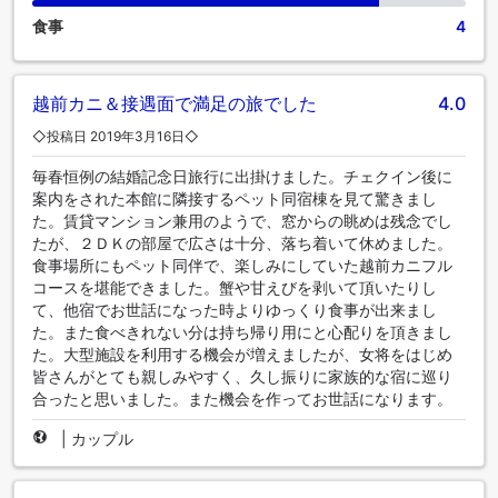
食事
4
越前カニ＆接遇面で満足の旅でした
4.0
◇投稿日 2019年3月16日◇
毎春恒例の結婚記念日旅行に出掛けました。チェクイン後に
案内をされた本館に隣接するペット同宿棟を見て驚きまし
た。賃貸マンション兼用のようで、窓からの眺めは残念でし
たが、２ＤＫの部屋で広さは十分、落ち着いて休めました。
食事場所にもペット同伴で、楽しみにしていた越前カニフル
コースを堪能できました。蟹や甘えびを剥いて頂いたりし
て、他宿でお世話になった時よりゆっくり食事が出来まし
た。また食べきれない分は持ち帰り用にと心配りを頂きまし
た。大型施設を利用する機会が増えましたが、女将をはじめ
皆さんがとても親しみやすく、久し振りに家族的な宿に巡り
合ったと思いました。また機会を作ってお世話になります。
|
カップル