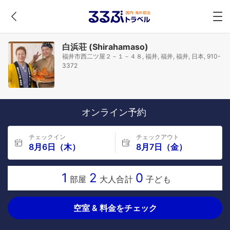
白浜荘 (Shirahamaso)
福井市西二ツ屋２－１－４８, 福井, 福井, 福井, 日本, 910-
3372
オンライン予約
チェックイン
チェックアウト
8月6日（木）
8月7日（金）
1
2
0
部屋
大人合計
子ども
空室 & 料金をチェック