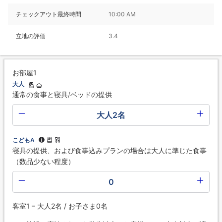
チェックアウト最終時間
10:00 AM
立地の評価
3.4
お部屋1
大人
通常の食事と寝具/ベッドの提供
大人2名
こどもA
寝具の提供、および食事込みプランの場合は大人に準じた食事
（数品少ない程度）
0
客室1 – 大人2名 / お子さま0名