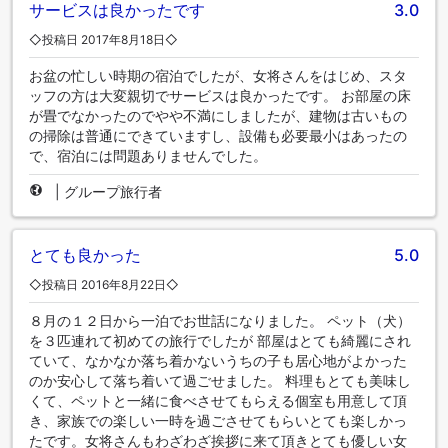
サービスは良かったです
3.0
◇投稿日 2017年8月18日◇
お盆の忙しい時期の宿泊でしたが、女将さんをはじめ、スタ
ッフの方は大変親切でサービスは良かったです。 お部屋の床
が畳でなかったのでやや不満にしましたが、建物は古いもの
の掃除は普通にできていますし、設備も必要最小はあったの
で、宿泊には問題ありませんでした。
|
グループ旅行者
とても良かった
5.0
◇投稿日 2016年8月22日◇
８月の１２日から一泊でお世話になりました。 ペット（犬）
を３匹連れて初めての旅行でしたが 部屋はとても綺麗にされ
ていて、なかなか落ち着かないうちの子も居心地がよかった
のか安心して落ち着いて過ごせました。 料理もとても美味し
くて、ペットと一緒に食べさせてもらえる個室も用意して頂
き、家族での楽しい一時を過ごさせてもらいとても楽しかっ
たです。女将さんもわざわざ挨拶に来て頂きとても優しい女