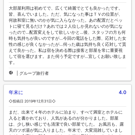
大部屋利用は初めてで、広くて綺麗でとても良かったです。
皆、喜んでいました。ただ、気になった事はＴＶの位置が、
何故和室に無いのかが気に入らなかった。あの配置だとベッ
トに寝て見るだけ？あれでは２人位しか見れないのが気にな
ったので…配置変えをして欲しいかと…後、スタッフの方も何
時も気持ちが良いのですが…今回の電話をした際、応対した女
性の感じが良くなかったが…伺った歳は気持ち良く応対して貰
えて良かった。私は宿を決める際は接客と部屋を常に重要視
して宿を選びます。また伺う予定ですが…宜しくお願い致しま
す。
|
グループ旅行者
年末に
4.0
◇投稿日 2019年12月31日◇
まだ、出来て４年のホテルに泊まり、すべて満室とホテルに
入ると書かれており、人気があるのが分かりました。部屋
は、少し狭い感じでも清潔で良い部屋でした。 お風呂も、露
天のツボ湯が気に入りました。年末で、大変混雑していまし