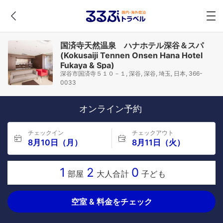
国済寺天然温泉 ハナホテル深谷＆スパ
(Kokusaiji Tennen Onsen Hana Hotel
Fukaya & Spa)
深谷市国済寺５１０－１, 深谷, 深谷, 埼玉, 日本, 366-
0033
オンライン予約
チェックイン
チェックアウト
8月10日（月）
8月11日（火）
1
2
0
部屋
大人合計
子ども
空室 & 料金をチェック