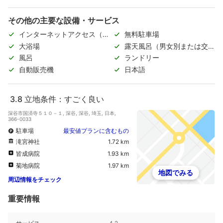
その他の主要な設備・サービス
インターネットアクセス（無
無料駐車場
料）
大浴場
露天風呂（男女別または交代
制）
風呂
ランドリー
自動販売機
日本語
3.8
立地条件：すごく良い
深谷市国済寺５１０－１, 深谷, 深谷, 埼玉, 日本,
366-0033
駐車場
最安値プランに含むもの
滝宮神社
1.72 km
皆成病院
1.93 km
菊地病院
1.97 km
地図でみる
周辺情報をチェック
重要情報