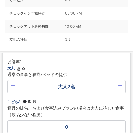
サービス
4.2
チェックイン開始時間
03:00 PM
チェックアウト最終時間
10:00 AM
立地の評価
3.8
お部屋1
大人
通常の食事と寝具/ベッドの提供
大人2名
こどもA
寝具の提供、および食事込みプランの場合は大人に準じた食事
（数品少ない程度）
0