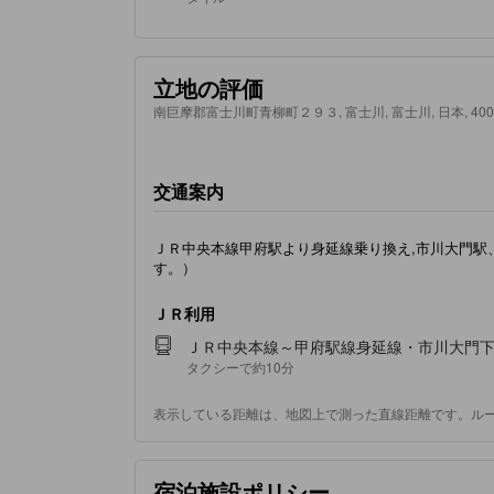
立地の評価
南巨摩郡富士川町青柳町２９３, 富士川, 富士川, 日本, 400-
交通案内
ＪＲ中央本線甲府駅より身延線乗り換え,市川大門駅
す。）
ＪＲ利用
ＪＲ中央本線～甲府駅線身延線・市川大門
タクシーで約10分
表示している距離は、地図上で測った直線距離です。ル
宿泊施設ポリシー