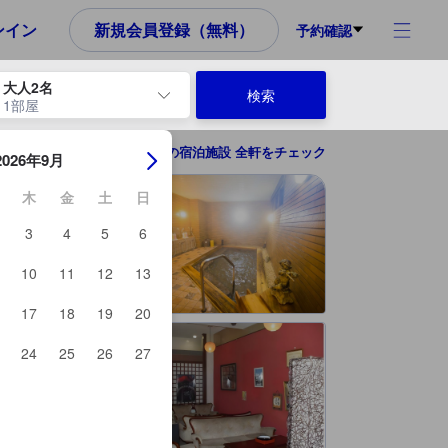
め、これから宿泊選びをされるユーザーにとっても参考となる信頼でき
ンイン
新規会員登録（無料）
予約確認
大人2名
検索
1部屋
ーを使用して、チェックイン日とチェックアウト日を移動します。エン
富士川の宿泊施設 全軒をチェック
2026年9月
木
金
土
日
3
4
5
6
10
11
12
13
17
18
19
20
24
25
26
27