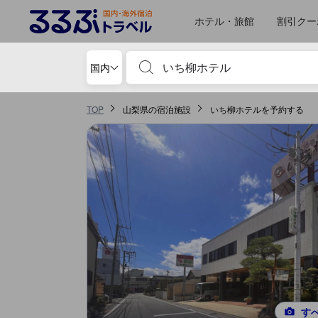
るるぶトラベルに掲載されているクチコミは実際に予約をし、宿泊を終
tooltip
詳細を見る
サービススコア 5点満点中5点 富士川における高スコア
食事 スコア 5点満点中5点 富士川における高スコア
お部屋の快適さ・クオリティスコア 5点満点中4点 富士川における高スコア
施設・設備スコア 5点満点中3.3点 富士川における高スコア
ロケーションスコア 5点満点中3点 富士川における高スコア
ホテル・旅館
割引クー
宿泊施設名やキーワードを入力し、矢印キー
国内
TOP
山梨県の宿泊施設
いち柳ホテルを予約する
す