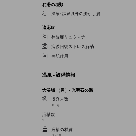
お湯の種類
温泉･鉱泉以外の沸かし湯
適応症
神経痛リュウマチ
病後回復ストレス解消
美肌作用
温泉 - 設備情報
大浴場 （男）- 光明石の湯
収容人数
10 名
浴槽数
1
浴槽の材質
タイル