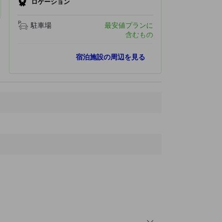
ロケーション
駐車場
最安値プランに
含むもの
最寄りスポット
宿泊施設の周辺を見る
ラ・フランス ますほ もちづき農園
1.3 km
ほうださんなんめいじ寺
1.5 km
大法師公園
2.0 km
つくたべかん
8.8 km
松本空港
82.7 km