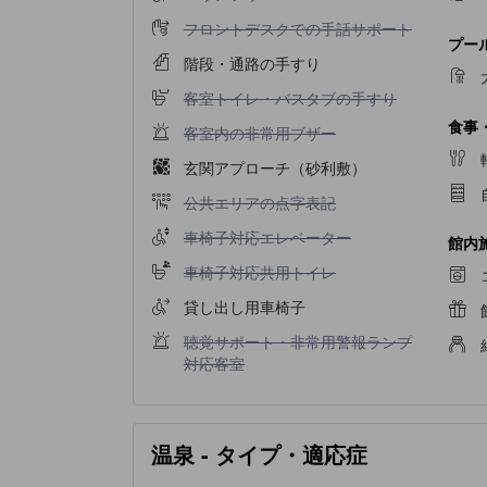
フロントデスクでの手話サポート不可
フロントデスクでの手話サポート
プー
階段・通路の手すり
客室トイレ・バスタブの手すり不可
客室トイレ・バスタブの手すり
食事
客室内の非常用ブザー不可
客室内の非常用ブザー
玄関アプローチ（砂利敷）
公共エリアの点字表記不可
公共エリアの点字表記
車椅子対応エレベーター不可
車椅子対応エレベーター
館内
車椅子対応共用トイレ不可
車椅子対応共用トイレ
貸し出し用車椅子
聴覚サポート・非常用警報ランプ対応客室不可
聴覚サポート・非常用警報ランプ
対応客室
温泉 - タイプ・適応症