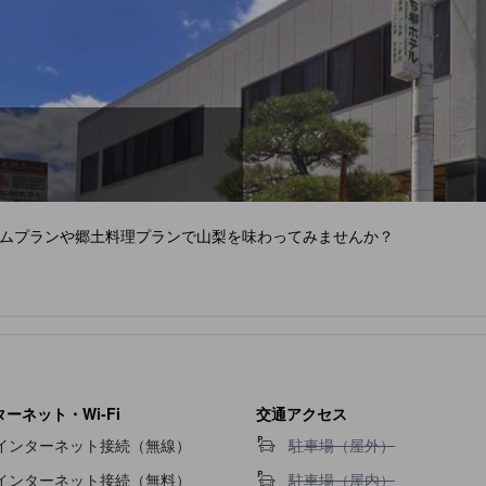
ムプランや郷土料理プランで山梨を味わってみませんか？
ーネット・Wi-Fi
交通アクセス
駐車場（屋外）不可
インターネット接続（無線）
駐車場（屋外）
駐車場（屋内）不可
インターネット接続（無料）
駐車場（屋内）