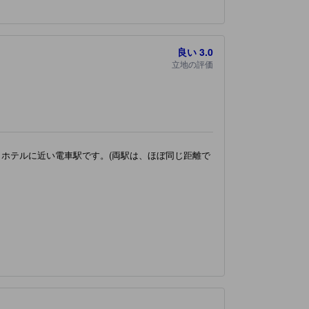
良い
3.0
立地の評価
もホテルに近い電車駅です。(両駅は、ほぼ同じ距離で