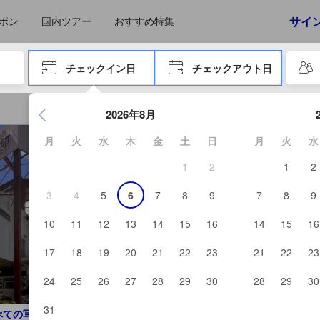
えたゲストから提供されています。実際の経験に基づいた内容であるた
サイ
ポン
国内ツアー
おすすめ特集
やタブキーで進み、エンターキーを押して内容を確定して、検索します。
チェックイン日
チェックアウト日
エンターキーを押して日付選択画面の操作を開始します。方向キ
2026年8月
月
火
水
木
金
土
日
月
火
水
1
2
1
2
3
4
5
6
7
8
9
7
8
9
10
11
12
13
14
15
16
14
15
16
17
18
19
20
21
22
23
21
22
23
24
25
26
27
28
29
30
28
29
30
31
べての写真を見る