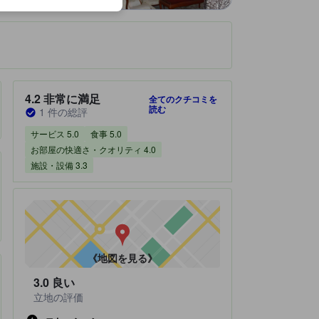
です。
宿泊施設のクチコミスコア：4.2 / 5 非常に満足 1 件の総評
4.2
非常に満足
全てのクチコミを
読む
1 件の総評
サービス 5.0
食事 5.0
お部屋の快適さ・クオリティ 4.0
施設・設備 3.3
《地図を見る》
3.0
良い
立地の評価