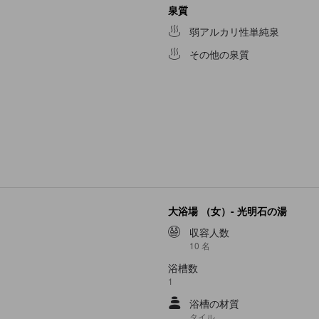
泉質
弱アルカリ性単純泉
その他の泉質
大浴場 （女）- 光明石の湯
収容人数
10 名
浴槽数
1
浴槽の材質
タイル