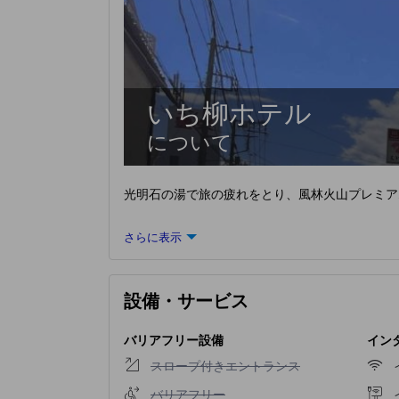
いち柳ホテル
について
光明石の湯で旅の疲れをとり、風林火山プレミア
さらに表示
設備・サービス
バリアフリー設備
インタ
スロープ付きエントランス不可
スロープ付きエントランス
バリアフリー不可
バリアフリー