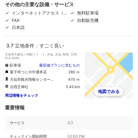
その他の主要な設備・サービス
インターネットアクセス（無
無料駐車場
料）
FAX
自動販売機
日本語
3.7
立地条件：すごく良い
大仙市大曲丸ノ内町１１－１, 大仙, 大仙, 秋田, 日本,
014-0026
駐車場
最安値プランに含むもの
菓子司つじや中通本店
280 ｍ
大仙市観光情報センター「グランポール」
470 ｍ
古四王神社
3.45 km
地図でみる
周辺情報をチェック
重要情報
サービス
3.2
チェックイン開始時間
02:00 PM