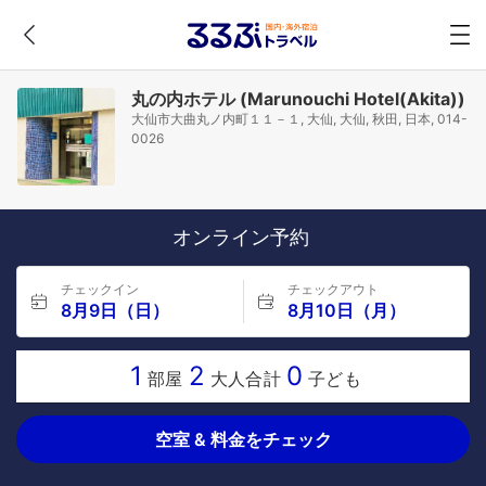
丸の内ホテル (Marunouchi Hotel(Akita))
大仙市大曲丸ノ内町１１－１, 大仙, 大仙, 秋田, 日本, 014-
0026
オンライン予約
チェックイン
チェックアウト
8月9日（日）
8月10日（月）
1
2
0
部屋
大人合計
子ども
空室 & 料金をチェック