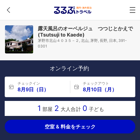
露天風呂のオーベルジュ つつじとかえで
(Tsutsuji to Kaede)
茅野市北山４０３５－２, 北山, 茅野, 長野, 日本, 391-
0301
オンライン予約
チェックイン
チェックアウト
8月9日（日）
8月10日（月）
1
2
0
部屋
大人合計
子ども
空室 & 料金をチェック