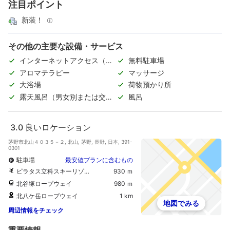
注目ポイント
新装！
その他の主要な設備・サービス
インターネットアクセス（無
無料駐車場
料）
アロマテラピー
マッサージ
大浴場
荷物預かり所
露天風呂（男女別または交代
風呂
制）
3.0
良いロケーション
茅野市北山４０３５－２, 北山, 茅野, 長野, 日本, 391-
0301
駐車場
最安値プランに含むもの
ピラタス立科スキーリゾート
930 ｍ
北谷塚ロープウェイ
980 ｍ
北八ケ岳ロープウェイ
1 km
地図でみる
周辺情報をチェック