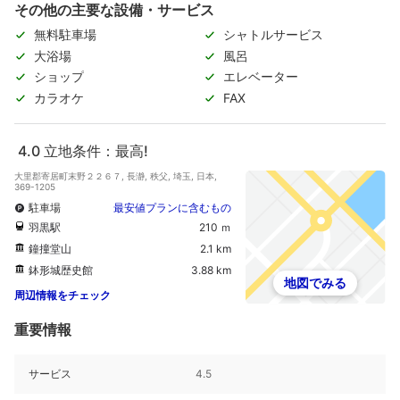
その他の主要な設備・サービス
無料駐車場
シャトルサービス
大浴場
風呂
ショップ
エレベーター
カラオケ
FAX
4.0
立地条件：最高!
大里郡寄居町末野２２６７, 長瀞, 秩父, 埼玉, 日本,
369-1205
駐車場
最安値プランに含むもの
羽黒駅
210 ｍ
鐘撞堂山
2.1 km
鉢形城歴史館
3.88 km
地図でみる
周辺情報をチェック
重要情報
サービス
4.5