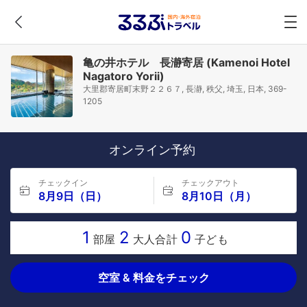
亀の井ホテル 長瀞寄居 (Kamenoi Hotel
Nagatoro Yorii)
大里郡寄居町末野２２６７, 長瀞, 秩父, 埼玉, 日本, 369-
1205
オンライン予約
チェックイン
チェックアウト
8月9日（日）
8月10日（月）
1
2
0
部屋
大人合計
子ども
空室 & 料金をチェック