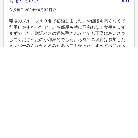
ちょうどいい
4.0
◇投稿日 2024年9月30日◇
職場のグループ１３名で宿泊しました。お値段も高くなくて
利用しやすかったです。お部屋も特に不満もなく食事もまず
まずでした。送迎バスの運転手さんがとても丁寧にあいさつ
してくださったのが印象的でした。お風呂の泉質は参加した
メンバーみんながとろみがあってよかった、すべすべになっ
たとの感想でした。高台にあるため展望風呂からの眺めが特
によかったです。
|
グループ旅行者
朝食バイキングとお風呂
5.0
◇投稿日 2023年10月15日◇
今回のイベント５種類のマグロ食べ放題は大変良かったで
す。
|
カップル