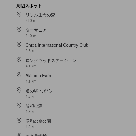
周辺スポット
リソル生命の森
250 ｍ
ターザニア
310 ｍ
Chiba International Country Club
3.5 km
ロングウッドステーション
4.1 km
Akimoto Farm
4.1 km
道の駅 ながら
4.6 km
昭和の森
4.8 km
昭和の森公園
4.9 km
ホキ美術館