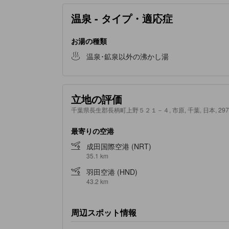
温泉 - タイプ・適応症
お湯の種類
温泉･鉱泉以外の沸かし湯
立地の評価
千葉県長生郡長柄町上野５２１－４, 市原, 千葉, 日本, 297-
最寄りの空港
成田国際空港 (NRT)
35.1 km
羽田空港 (HND)
43.2 km
周辺スポット情報