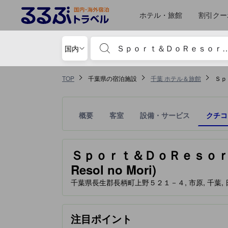
るるぶトラベルに掲載されているクチコミは実際に予約をし、宿泊を終
tooltip
詳細を見る
お部屋の快適さ・クオリティスコア 5点満点中4点 千葉における高スコア
食事 スコア 5点満点中3.8点 千葉における高スコア
サービススコア 5点満点中3.7点 千葉における高スコア
施設・設備スコア 5点満点中3.6点 千葉における高スコア
ロケーションスコア 5点満点中3.3点 千葉における高スコア
風呂スコア 5点満点中3.2点 千葉における高スコア
移動先はクチコミページ 1
移動先はクチコミページ 1
ホテル・旅館
割引クー
宿泊施設名やキーワードを入力し、矢印キー
国内
TOP
千葉県の宿泊施設
千葉 ホテル＆旅館
Ｓｐ
概要
客室
設備・サービス
クチコ
星評価は、提携サイトから受け取った情報であり、
tooltip
Ｓｐｏｒｔ＆ＤｏＲｅｓｏｒｔ リソ
Resol no Mori)
千葉県長生郡長柄町上野５２１－４, 市原, 千葉, 日本,
注目ポイント