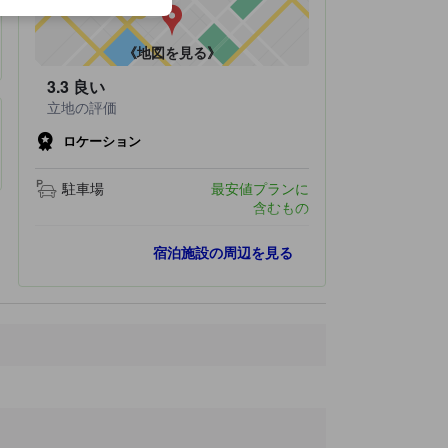
《地図を見る》
3.3
良い
立地の評価
ロケーション
駐車場
最安値プランに
含むもの
人気スポット
宿泊施設の周辺を見る
昭和の森公園
4.9 km
ホキ美術館
5.5 km
青葉の森公園
16.3 km
千葉城遺跡
17.8 km
千葉市科学館
18.3 km
最寄りスポット
リソル生命の森
250 ｍ
ターザニア
310 ｍ