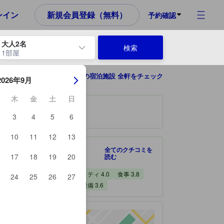
め、これから宿泊選びをされるユーザーにとっても参考となる信頼でき
ンイン
新規会員登録（無料）
予約確認
大人2名
検索
1部屋
ーを使用して、チェックイン日とチェックアウト日を移動します。エン
千葉の宿泊施設 全軒をチェック
2026年9月
木
金
土
日
3
4
5
6
10
11
12
13
です。
宿泊施設のクチコミスコア：3.8 / 5 すごく良い 22 件のクチコミ
3.8
すごく良い
全てのクチコミを
17
18
19
20
読む
22 件のクチコミ
お部屋の快適さ・クオリティ 4.0
食事 3.8
24
25
26
27
サービス 3.7
施設・設備 3.6