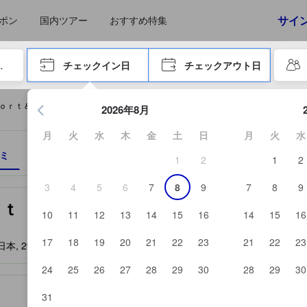
えたゲストから提供されています。実際の経験に基づいた内容であるた
サイ
ポン
国内ツアー
おすすめ特集
やタブキーで進み、エンターキーを押して内容を確定して、検索します。
チェックイン日
チェックアウト日
エンターキーを押して日付選択画面の操作を開始します。方向キ
ｏｒｔ＆ＤｏＲｅｓｏｒｔ リソルの森を予約する
2026年8月
月
火
水
木
金
土
日
月
火
水
ミ
ロケーション
宿泊ポリシー
1
2
1
2
3
4
5
6
7
8
9
7
8
9
宿泊施設に備わっていると予測される快適さや客室のレベルを示すもの
ルの森 (Sport & Do Resort
10
11
12
13
14
15
16
14
15
16
17
18
19
20
21
22
23
21
22
23
 297-0201
- 《地図を見る》
24
25
26
27
28
29
30
28
29
30
31