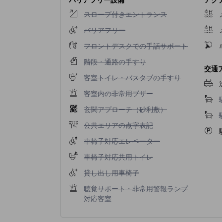
スロープ付きエントランス不可
スロープ付きエントランス
バリアフリー不可
バリアフリー
フロントデスクでの手話サポート不可
フロントデスクでの手話サポート
階段・通路の手すり不可
階段・通路の手すり
交通
客室トイレ・バスタブの手すり不可
客室トイレ・バスタブの手すり
客室内の非常用ブザー不可
客室内の非常用ブザー
玄関アプローチ（砂利敷）不可
玄関アプローチ（砂利敷）
公共エリアの点字表記不可
公共エリアの点字表記
車椅子対応エレベーター不可
車椅子対応エレベーター
車椅子対応共用トイレ不可
車椅子対応共用トイレ
貸し出し用車椅子不可
貸し出し用車椅子
聴覚サポート・非常用警報ランプ対応客室不可
聴覚サポート・非常用警報ランプ
対応客室