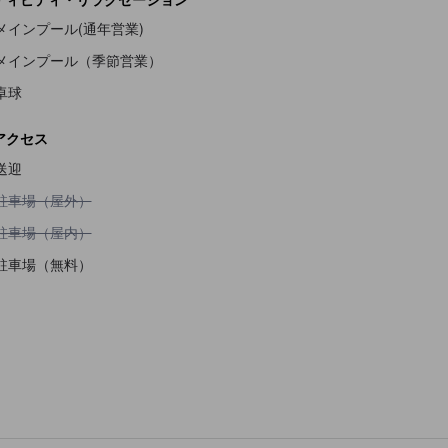
メインプール(通年営業)
メインプール（季節営業）
卓球
アクセス
送迎
駐車場（屋外）不可
駐車場（屋外）
駐車場（屋内）不可
駐車場（屋内）
駐車場（無料）