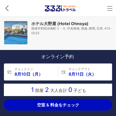
ホテル大野屋 (Hotel Ohnoya)
熱海市和田浜南町３－９, 中央熱海, 熱海, 静岡, 日本, 413-
0023
オンライン予約
チェックイン
チェックアウト
8月10日（月）
8月11日（火）
1
2
0
部屋
大人合計
子ども
空室 & 料金をチェック