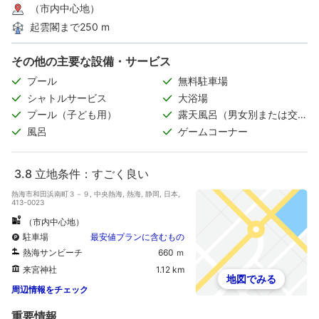
（市内中心地）
起雲閣まで250 m
その他の主要な設備・サービス
プール
無料駐車場
シャトルサービス
大浴場
プール（子ども用）
露天風呂（男女別または交代
制）
風呂
ゲームコーナー
3.8
立地条件：すごく良い
熱海市和田浜南町３－９, 中央熱海, 熱海, 静岡, 日本,
413-0023
（市内中心地）
駐車場
最安値プランに含むもの
熱海サンビーチ
660 ｍ
来宮神社
1.12 km
地図でみる
周辺情報をチェック
重要情報