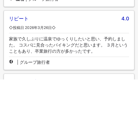
リピート
4.0
◇投稿日 2026年3月26日◇
家族で久しぶりに温泉でゆっくりしたいと思い、予約しまし
た。 コスパに見合ったバイキングだと思います。 ３月という
こともあり、卒業旅行の方が多かったです。
|
グループ旅行者
一人旅 最高！！
5.0
◇投稿日 2026年3月21日◇
去年の７月に宿泊して以来、久しぶりの大野屋さんでした 今
回はなかなか予約が取れずやっと取れました。シングルのお
部屋でこじんまりしてましたがこれはこれで落ち着いて良か
ったです。 フロントのスタッフの方々がとても感じが良かっ
たですし食事処のスタッフの方々もとても親切で心地良く過
ごせました。 朝、夕のバイキングも種類が豊富で「極みの天