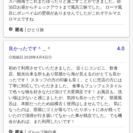
スパ熱海でこれまたゆったりと過ごすことができました。宿
泊日お昼からチェックアウトまで風呂三昧でした。 ローマ風
呂にポンペイ山の壁画がありませんでしたがこれぞテルマエ
ロマエですね
匿名
|
ひとり旅
良かったです＾＿＾
4.0
◇投稿日 2026年4月4日◇
初めて利用させていただきました。 近くにコンビニ、飲食
店、観光出来る所もあり部屋から海が見えるのがとても良か
ったです！ スタッフの方の印象も良く、とくに売店の方には
丁寧に対応していただきました。 食事もブュッフェスタイル
で色々な物を好きなだけ頂けて大変満足です！ お風呂も、洗
い場は少ないと感じましたが、気持ち良かったです。 部屋風
呂は、本館だったため結構古く使用はしませんでした。 気に
なったのは、部屋にゴミが落ちていたりポットに水が残って
いたので清掃が行き届いてなかった事が残念でした。 でも機
会があれば、また利用したいです！
匿名
|
グループ旅行者