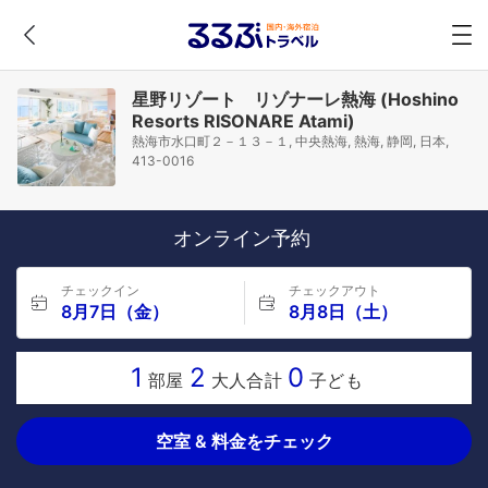
星野リゾート リゾナーレ熱海 (Hoshino
Resorts RISONARE Atami)
熱海市水口町２－１３－１, 中央熱海, 熱海, 静岡, 日本,
413-0016
オンライン予約
チェックイン
チェックアウト
8月7日（金）
8月8日（土）
1
2
0
部屋
大人合計
子ども
空室 & 料金をチェック