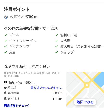
注目ポイント
起雲閣まで790 m
その他の主要な設備・サービス
プール
無料駐車場
シャトルサービス
大浴場
キッズクラブ
露天風呂（男女別または交代
制）
風呂
ショップ
3.9
立地条件：すごく良い
熱海市水口町２－１３－１, 中央熱海, 熱海, 静岡, 日
本, 413-0016
市内中心まで650 m
駐車場
最安値プランに含むもの
熱海梅園
980 ｍ
来宮神社
1.13 km
地図でみる
周辺情報をチェック