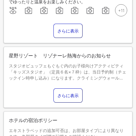
でゆったりと温泉をお楽しみください。
さらに表示
星野リゾート リゾナーレ熱海からのお知らせ
スタジオビュッフェもぐもぐ内のお子様向けアクティビティ
「キッズスタジオ」（定員６名×７枠）は、当日予約制（チェ
ックイン時申し込み）になります。クライミングウォール
「親子の北壁」は当日予約制となります。
こどもＡ：小学生、こどもＢ：４歳～未就学児でご予約くだ
さらに表示
さい。 夕食開始時間の事前予約可能です。
バイキングは予約翌日以降公式ＨＰより事前予約可能。
和会席（追加代金要／現地払い）は予約前にリゾナーレ予約
センターへ連絡してください。
ホテルの宿泊ポリシー
事前予約のない場合は、宿のおまかせとなります。
エキストラベッドの追加可否は、お部屋タイプにより異なり