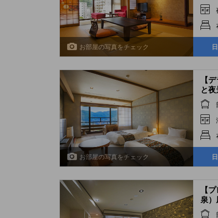
お部屋の写真をチェック
日
【デ
と夜
(Del
Room
お部屋の写真をチェック
日
【プ
泉）
(Pre