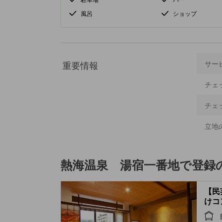
風呂
ショップ
重要情報
サー
チェ
チェ
立地
熱海温泉 湯宿一番地
で登録
【民
けコ
(Fol
styl