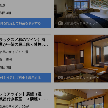
夜景
布団 4組
お部屋の写真をチェック
付を指定して料金を表示する
ラックス／和のツイン】海
景が一望の最上階＜禁煙＞
...
uxe Japanese-style Twin
部屋のサイズ： 10畳
 (Top Floor))
海 + 夜景
布団 3組
お部屋の写真をチェック
付を指定して料金を表示する
レミアツイン】展望（温
風呂付き客室 ＜禁煙＞
...
mier Twin Room with
部屋のサイズ： 35m²