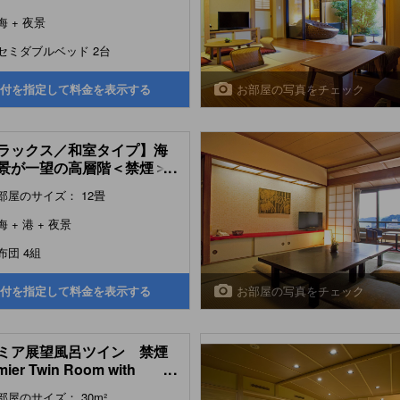
ic View Hot Spring Bath )
海 + 夜景
セミダブルベッド 2台
お部屋の写真をチェック
付を指定して料金を表示する
ラックス／和室タイプ】海
景が一望の高層階＜禁煙＞
...
uxe Japanese-style Room
部屋のサイズ： 12畳
er Floors) )
海 + 港 + 夜景
布団 4組
お部屋の写真をチェック
付を指定して料金を表示する
ミア展望風呂ツイン 禁煙
mier Twin Room with
...
ic View Bath )
部屋のサイズ： 30m²