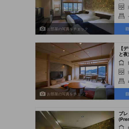
Scen
お部屋の写真をチェック
日
【デ
と夜
(Del
(Upp
お部屋の写真をチェック
日
プレ
(Pre
Scen