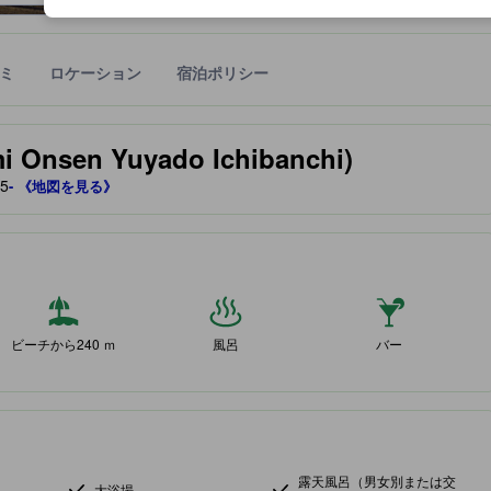
ミ
ロケーション
宿泊ポリシー
宿泊施設に備わっていると予測される快適さや客室のレベルを示すもの
sen Yuyado Ichibanchi)
5
- 《地図を見る》
ビーチから240 ｍ
風呂
バー
露天風呂（男女別または交
大浴場