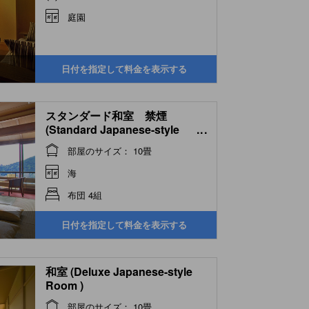
Open-air Bath & Wood
Terrace)
庭園
日付を指定して料金を表示する
スタンダード和室 禁煙
(Standard Japanese-style
...
Room )
部屋のサイズ： 10畳
海
布団 4組
日付を指定して料金を表示する
和室 (Deluxe Japanese-style
Room )
部屋のサイズ： 10畳