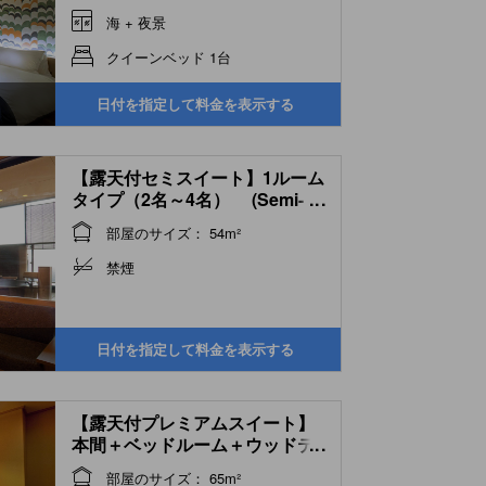
海 + 夜景
クイーンベッド 1台
日付を指定して料金を表示する
【露天付セミスイート】1ルーム
タイプ（2名～4名） (Semi-
...
suite with Open-air Bath (1
部屋のサイズ： 54m²
Room Type))
禁煙
日付を指定して料金を表示する
【露天付プレミアムスイート】
本間＋ベッドルーム＋ウッドテ
...
ラス (Premium Suite with
部屋のサイズ： 65m²