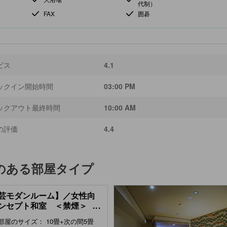
代制）
FAX
囲碁
ビス
4.1
ックイン開始時間
03:00 PM
ックアウト最終時間
10:00 AM
の評価
4.4
のある部屋タイプ
芸モダンルーム】／女性向
ンセプト和室 ＜禁煙＞
...
k Art Modern Japanese-
部屋のサイズ： 10畳+次の間5畳
e Room )