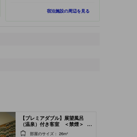
人気スポット
宿泊施設の周辺を見る
熱海サンビーチ
240 ｍ
MOA 美術館
860 ｍ
来宮神社
940 ｍ
熱海梅園
1.8 km
大室山登山リフト
21.7 km
最寄りスポット
パン樹 久遠
60 ｍ
熱海駅前平和通り商店街
120 ｍ
熱海駅
160 ｍ
ラスカ熱海
160 ｍ
家康の湯
180 ｍ
【プレミアダブル】展望風呂
（温泉）付き客室 ＜禁煙＞
...
(Premier Double Room with
部屋のサイズ： 26m²
Scenic View Hot Spring Bath )