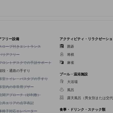
アフリー設備
アクティビティ・リラクゼーショ
スロープ付きエントランス不可
スロープ付きエントランス
囲碁
バリアフリー不可
バリアフリー
将棋
フロントデスクでの手話サポート不可
フロントデスクでの手話サポート
麻雀
階段・通路の手すり
プール・温浴施設
客室トイレ・バスタブの手すり不可
客室トイレ・バスタブの手すり
大浴場
客室内の非常用ブザー不可
客室内の非常用ブザー
風呂
玄関アプローチ（砂利敷）不可
玄関アプローチ（砂利敷）
露天風呂（男女別または交代
公共エリアの点字表記不可
公共エリアの点字表記
食事・ドリンク・スナック類
車椅子対応エレベーター不可
車椅子対応エレベーター