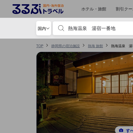
るるぶトラベルに掲載されているクチコミは実際に予約をし、宿泊を終
tooltip
詳細を見る
ロケーションスコア 5点満点中4.4点 熱海における高スコア
サービススコア 5点満点中4.1点 熱海における高スコア
食事 スコア 5点満点中4点 熱海における高スコア
お部屋の快適さ・クオリティスコア 5点満点中3.9点 熱海における高スコア
風呂スコア 5点満点中3.6点 熱海における高スコア
施設・設備スコア 5点満点中3.5点 熱海における高スコア
移動先はクチコミページ 1
移動先はクチコミページ 1
ホテル・旅館
割引クー
宿泊施設名やキーワードを入力し、矢印キー
国内
TOP
静岡県の宿泊施設
熱海 旅館
熱海温泉 湯
す