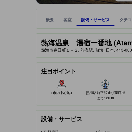
概要
客室
設備・サービス
クチコ
星評価は、提携サイトから受け取った情報であり、
tooltip
熱海温泉 湯宿一番地 (Atami On
熱海市春日町１－２, 熱海駅, 熱海, 日本, 413-000
注目ポイント
（市内中心地）
熱海駅前平和通り商店街
まで120 m
設備・サービス
駐車場
バー