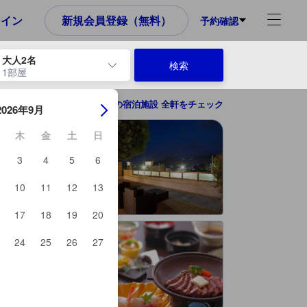
め、これから宿泊選びをされるユーザーにとっても参考となる信頼でき
ンイン
新規会員登録（無料）
予約確認
大人2名
検索
1部屋
ーを使用して、チェックイン日とチェックアウト日を移動します。エン
熱海の宿泊施設 全軒をチェック
2026年9月
木
金
土
日
3
4
5
6
10
11
12
13
17
18
19
20
24
25
26
27