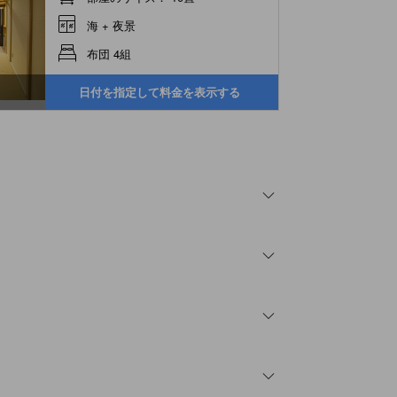
海 + 夜景
布団 4組
日付を指定して料金を表示する