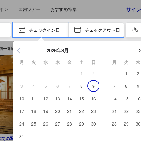
えたゲストから提供されています。実際の経験に基づいた内容であるた
サイ
ポン
国内ツアー
おすすめ特集
やタブキーで進み、エンターキーを押して内容を確定して、検索します。
チェックイン日
チェックアウト日
エンターキーを押して日付選択画面の操作を開始します。方向キ
宿一番地を予約する
2026年8月
月
火
水
木
金
土
日
月
火
水
1
2
1
2
3
4
5
6
7
8
9
7
8
9
10
11
12
13
14
15
16
14
15
16
17
18
19
20
21
22
23
21
22
23
24
25
26
27
28
29
30
28
29
30
31
べての写真を見る